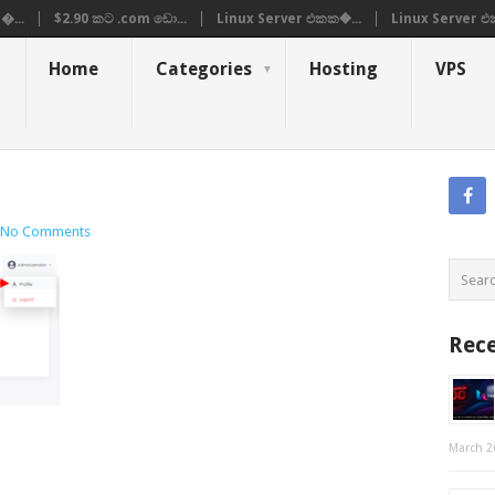
�...
$2.90 කට .com ඩො...
Linux Server එකක�...
Linux Server එ
Home
Categories
Hosting
VPS
No Comments
Rece
March 2