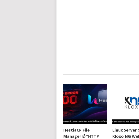
HestiaCP File
Linux Server
Manager හි “HTTP
Kloxo NG We