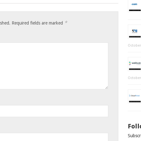
*
ished.
Required fields are marked
October
October
Fol
Subscri