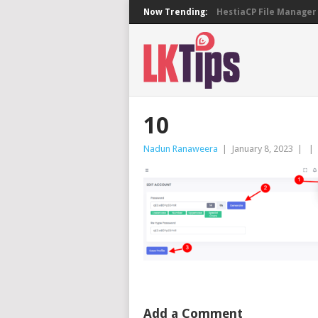
Now Trending:
HestiaCP File Manager 
10
Nadun Ranaweera
|
January 8, 2023
|
|
Add a Comment