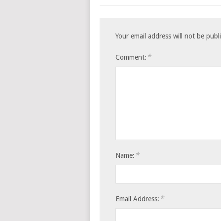
Your email address will not be publ
*
Comment:
*
Name:
*
Email Address: