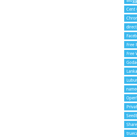
Blogg
Cent
Chrom
direc
Face
Free
Free 
Goda
Lank
Lubu
name
Open
Priva
Seed
Shar
trueca