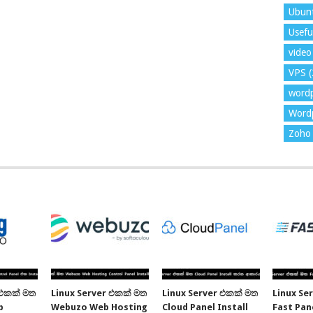
Ubun
Usefu
video 
VPS
(
word
Wordp
Zoho 
 එකක් මත
Linux Server එකක් මත
Linux Server එකක් මත
Linux Se
b
Webuzo Web Hosting
Cloud Panel Install
Fast Pane