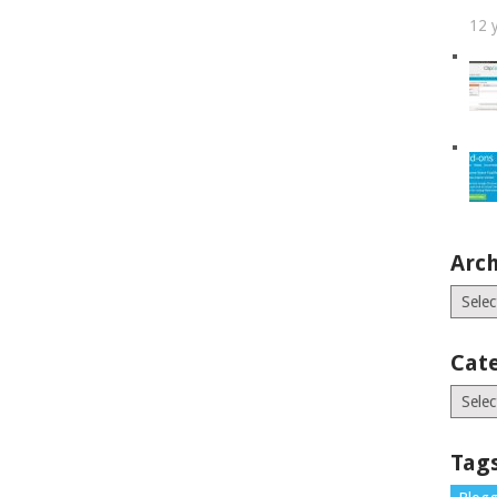
12 
Arch
Archiv
Cat
Catego
Tag