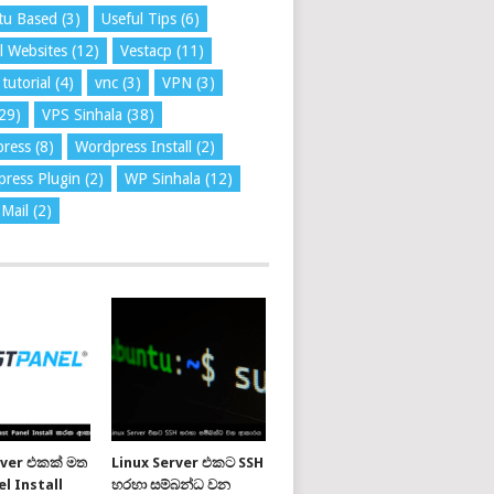
tu Based
(3)
Useful Tips
(6)
l Websites
(12)
Vestacp
(11)
tutorial
(4)
vnc
(3)
VPN
(3)
29)
VPS Sinhala
(38)
press
(8)
Wordpress Install
(2)
ress Plugin
(2)
WP Sinhala
(12)
Mail
(2)
rver එකක් මත
Linux Server එකට SSH
l Install
හරහා සම්බන්ධ වන