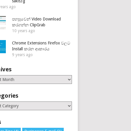
sakis3g
years ago
පහසුවෙන් Video Download
කරගන්න ClipGrab
10 years ago
Chrome Extensions Firefox වලට
Install කරන ආකාරය
9 years ago
ives
es
egories
ries
s