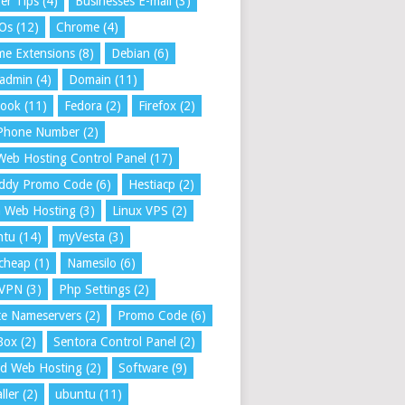
er Tips
(4)
Businesses E-mail
(3)
 Os
(12)
Chrome
(4)
e Extensions
(8)
Debian
(6)
tadmin
(4)
Domain
(11)
book
(11)
Fedora
(2)
Firefox
(2)
 Phone Number
(2)
Web Hosting Control Panel
(17)
ddy Promo Code
(6)
Hestiacp
(2)
a Web Hosting
(3)
Linux VPS
(2)
ntu
(14)
myVesta
(3)
cheap
(1)
Namesilo
(6)
VPN
(3)
Php Settings
(2)
te Nameservers
(2)
Promo Code
(6)
Box
(2)
Sentora Control Panel
(2)
ed Web Hosting
(2)
Software
(9)
ller
(2)
ubuntu
(11)