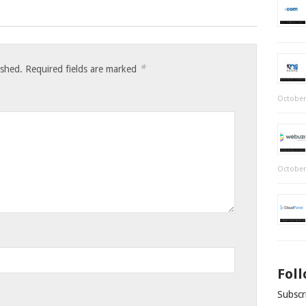
*
ished.
Required fields are marked
October
October
Fol
Subscri