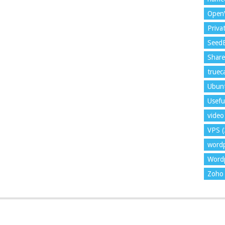
Open
Priva
Seed
Shar
trueca
Ubun
Usefu
video 
VPS
(
word
Wordp
Zoho 