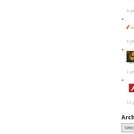
9 y
3 y
3 y
12 
Arch
Archiv