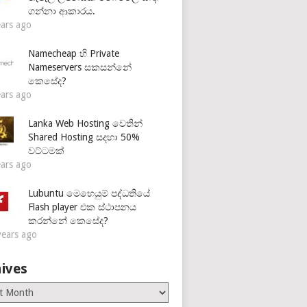
ගන්නා ආකාරය.
ears ago
Namecheap හි Private
Nameservers සකසන්නේ
කෙසේද?
ears ago
Lanka Web Hosting වෙතින්
Shared Hosting සදහා 50%
වට්ටමක්
ears ago
Lubuntu මෙහෙයුම් පද්ධතියේ
Flash player එක ස්ථාපනය
කරන්නේ කෙසේද?
years ago
ives
es