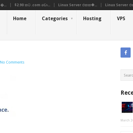
�...
$2.90 කට .com ඩො...
Linux Server එකක�...
Linux Server එ
Home
Categories
Hosting
VPS
No Comments
Rece
March 2