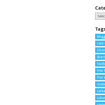
Cat
Catego
Tag
Blogg
Cent
Chrom
direc
Face
Free
Free 
Goda
Lank
Lubu
name