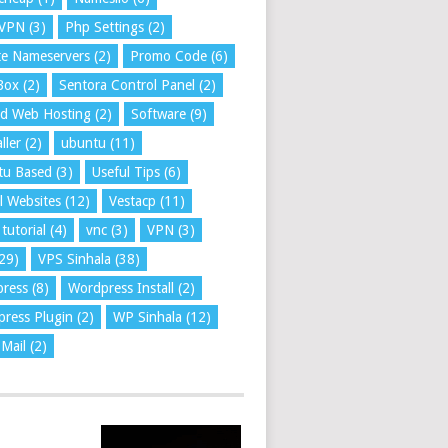
VPN
(3)
Php Settings
(2)
te Nameservers
(2)
Promo Code
(6)
Box
(2)
Sentora Control Panel
(2)
ed Web Hosting
(2)
Software
(9)
ller
(2)
ubuntu
(11)
tu Based
(3)
Useful Tips
(6)
l Websites
(12)
Vestacp
(11)
tutorial
(4)
vnc
(3)
VPN
(3)
29)
VPS Sinhala
(38)
press
(8)
Wordpress Install
(2)
ress Plugin
(2)
WP Sinhala
(12)
Mail
(2)