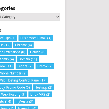
egories
ries
s
er Tips
(4)
Businesses E-mail
(3)
 Os
(12)
Chrome
(4)
e Extensions
(8)
Debian
(6)
tadmin
(4)
Domain
(11)
book
(11)
Fedora
(2)
Firefox
(2)
 Phone Number
(2)
Web Hosting Control Panel
(17)
ddy Promo Code
(6)
Hestiacp
(2)
a Web Hosting
(3)
Linux VPS
(2)
ntu
(14)
myVesta
(3)
cheap
(1)
Namesilo
(6)