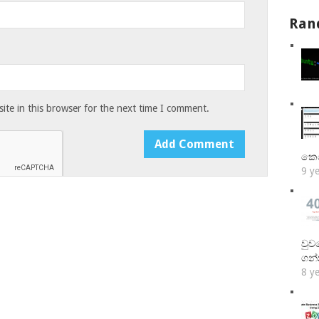
Ran
te in this browser for the next time I comment.
කෙ
9 y
වුව
ගන
8 y