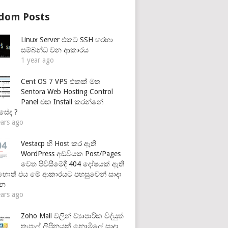
dom Posts
Linux Server එකට SSH හරහා
සම්බන්ධ වන ආකාරය
1 year ago
Cent OS 7 VPS එකක් මත
Sentora Web Hosting Control
Panel එක Install කරන්නේ
සේද ?
ears ago
Vestacp හි Host කර ඇති
WordPress අඩවියක Post/Pages
වෙත පිවිසීමේදී 404 දෝෂයක් ඇති
හොත් එය මේ ආකාරයට පහසුවෙන් සාදා
්න
ears ago
Zoho Mail වලින් ව්‍යාපාරික විද්යුත්
තැපැල් ලිපිනයක් නොමිලේ සාදා