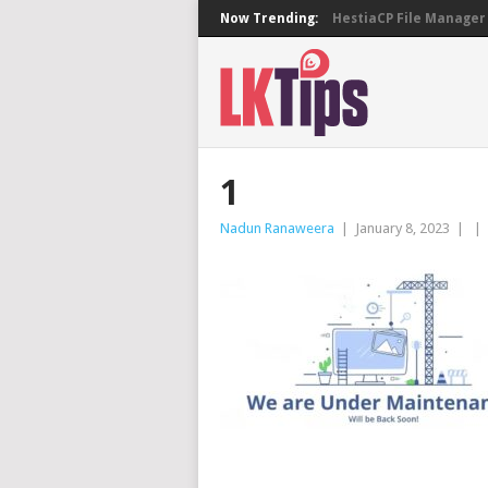
Now Trending:
HestiaCP File Manager 
1
Nadun Ranaweera
|
January 8, 2023
|
|