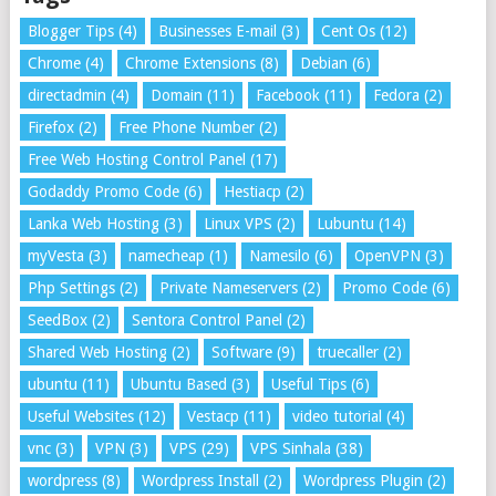
Blogger Tips
(4)
Businesses E-mail
(3)
Cent Os
(12)
Chrome
(4)
Chrome Extensions
(8)
Debian
(6)
directadmin
(4)
Domain
(11)
Facebook
(11)
Fedora
(2)
Firefox
(2)
Free Phone Number
(2)
Free Web Hosting Control Panel
(17)
Godaddy Promo Code
(6)
Hestiacp
(2)
Lanka Web Hosting
(3)
Linux VPS
(2)
Lubuntu
(14)
myVesta
(3)
namecheap
(1)
Namesilo
(6)
OpenVPN
(3)
Php Settings
(2)
Private Nameservers
(2)
Promo Code
(6)
SeedBox
(2)
Sentora Control Panel
(2)
Shared Web Hosting
(2)
Software
(9)
truecaller
(2)
ubuntu
(11)
Ubuntu Based
(3)
Useful Tips
(6)
Useful Websites
(12)
Vestacp
(11)
video tutorial
(4)
vnc
(3)
VPN
(3)
VPS
(29)
VPS Sinhala
(38)
wordpress
(8)
Wordpress Install
(2)
Wordpress Plugin
(2)