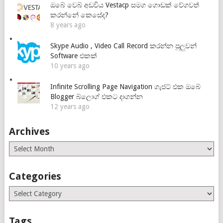
ඔබේ වෙබ් අඩවිය Vestacp සමග ගොඩක් වේගවත්
කරන්නේ කෙසේද?
8 years ago
Skype Audio , Video Call Record කරන්න පුලුවන්
Software එකක්
10 years ago
Infinite Scrolling Page Navigation ගැජට් එක ඔබේ
Blogger බ්ලොග් එකට දාගන්න
12 years ago
Archives
Archives
Categories
Categories
Tags