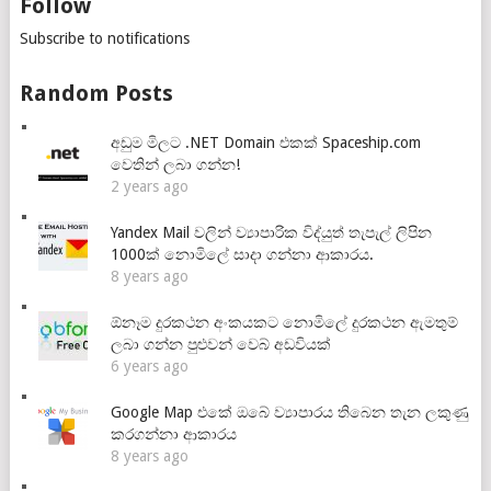
Follow
Subscribe to notifications
Random Posts
අඩුම මිලට .NET Domain එකක් Spaceship.com
වෙතින් ලබා ගන්න!
2 years ago
Yandex Mail වලින් ව්‍යාපාරික විද්යුත් තැපැල් ලිපින
1000ක් නොමිලේ සාදා ගන්නා ආකාරය.
8 years ago
ඕනෑම දුරකථන අංකයකට නොමිලේ දුරකථන ඇමතුම්
ලබා ගන්න පුළුවන් වෙබ් අඩවියක්
6 years ago
Google Map එකේ ඔබේ ව්‍යාපාරය තිබෙන තැන ලකුණු
කරගන්නා ආකාරය
8 years ago