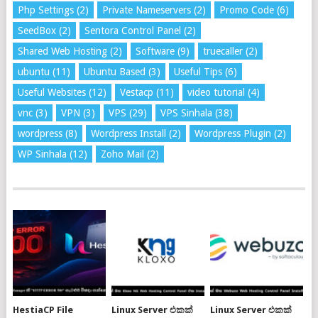
Php Settings
(2)
Private Nameservers
(2)
Promo Code
(6)
SeedBox
(2)
Sentora Control Panel
(2)
Shared Web Hosting
(2)
Software
(9)
truecaller
(2)
ubuntu
(11)
Ubuntu Based
(3)
Useful Tips
(6)
Useful Websites
(12)
Vestacp
(11)
video tutorial
(4)
vnc
(3)
VPN
(3)
VPS
(29)
VPS Sinhala
(38)
wordpress
(8)
Wordpress Install
(2)
Wordpress Plugin
(2)
WP Sinhala
(12)
Zoho Mail
(2)
HestiaCP File
Linux Server එකක්
Linux Server එකක්