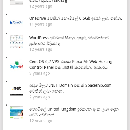
ගන්න පුළුවන් sakis3g
12 years ago
OneDrive වෙතින් නොමිලේ 0.5Gb ඉඩක් ලබා ගන්න.
11 years ago
WordPress අඩවියේ සිංහල අකුරු දිස්වෙන්නේ
ප්‍රශ්නාර්ථ විදියට ද
12 years ago
Cent OS 6,7 VPS එකක Kloxo Mr Web Hosting
Control Panel එක Install කරගන්නා ආකාරය
9 years ago
අඩුම මිලට .NET Domain එකක් Spaceship.com
වෙතින් ලබා ගන්න!
2 years ago
නොමිලේ United Kingdom දුරකථන අංක ලබා දෙන
වෙබ් අඩවියක්
12 years ago