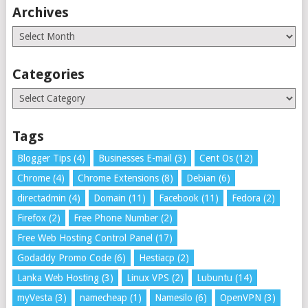
Archives
Archives
Categories
Categories
Tags
Blogger Tips
(4)
Businesses E-mail
(3)
Cent Os
(12)
Chrome
(4)
Chrome Extensions
(8)
Debian
(6)
directadmin
(4)
Domain
(11)
Facebook
(11)
Fedora
(2)
Firefox
(2)
Free Phone Number
(2)
Free Web Hosting Control Panel
(17)
Godaddy Promo Code
(6)
Hestiacp
(2)
Lanka Web Hosting
(3)
Linux VPS
(2)
Lubuntu
(14)
myVesta
(3)
namecheap
(1)
Namesilo
(6)
OpenVPN
(3)