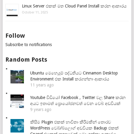
Linux Server එකක් මත Cloud Panel Install කරන ආකාරය
October 11, 2025
Follow
Subscribe to notifications
Random Posts
Ubuntu මෙහෙයුම් පද්ධතියට Cinnamon Desktop
Environment එක Install කරගන්නා ආකාරය
11 years ago
Youtube වීඩියෝ Facebook , Twitter වල Share කරන
අයට ඉතාමත් ප්‍රොයෝජනවත් වෙන වෙබ් අඩවියක්
9 years ago
කිසිම Plugin එකක් භාවිතා කිරීමකින් තොරව
WordPress වෙබ්/බ්ලොග් අඩවියක Backup එකක්
Cpanel එකෙන් පහසුවෙන් ලබා ගන්නා ආකාරය