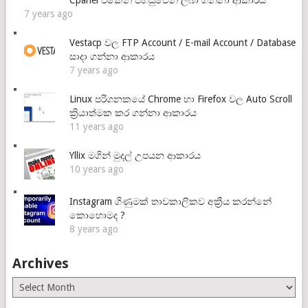
7 years ago
Vestacp වල FTP Account / E-mail Account / Database
සාදා ගන්නා ආකාරය
7 years ago
Linux පරිගනකයේ Chrome හා Firefox වල Auto Scroll
ක්‍රියාත්මක කර ගන්නා ආකාරය
11 years ago
Yllix මගින් මුදල් උපයන ආකාරය
10 years ago
Instagram ගිණුමක් තාවකාලිකව අක්‍රීය කරන්නේ
කොහොමද ?
8 years ago
Archives
Archives