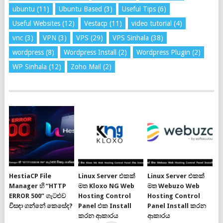
ubuntu
(11)
Ubuntu Based
(3)
Useful Tips
(6)
Useful Websites
(12)
Vestacp
(11)
video tutorial
(4)
vnc
(3)
VPN
(3)
VPS
(29)
VPS Sinhala
(38)
wordpress
(8)
Wordpress Install
(2)
Wordpress Plugin
(2)
WP Sinhala
(12)
Zoho Mail
(2)
HestiaCP File
Linux Server එකක්
Linux Server එකක්
Manager හි “HTTP
මත Kloxo NG Web
මත Webuzo Web
ERROR 500” ගැටළුව
Hosting Control
Hosting Control
විසඳා ගන්නේ කෙසේද?
Panel එක Install
Panel Install කරන
කරන ආකාරය
ආකාරය