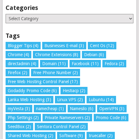
Categories
Categories
Tags
Blogger Tips
(4)
Businesses E-mail
(3)
Cent Os
(12)
Chrome
(4)
Chrome Extensions
(8)
Debian
(6)
directadmin
(4)
Domain
(11)
Facebook
(11)
Fedora
(2)
Firefox
(2)
Free Phone Number
(2)
Free Web Hosting Control Panel
(17)
Godaddy Promo Code
(6)
Hestiacp
(2)
Lanka Web Hosting
(3)
Linux VPS
(2)
Lubuntu
(14)
myVesta
(3)
namecheap
(1)
Namesilo
(6)
OpenVPN
(3)
Php Settings
(2)
Private Nameservers
(2)
Promo Code
(6)
SeedBox
(2)
Sentora Control Panel
(2)
Shared Web Hosting
(2)
Software
(9)
truecaller
(2)