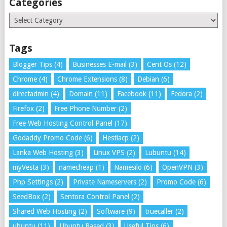
Categories
Categories
Tags
Blogger Tips
(4)
Businesses E-mail
(3)
Cent Os
(12)
Chrome
(4)
Chrome Extensions
(8)
Debian
(6)
directadmin
(4)
Domain
(11)
Facebook
(11)
Fedora
(2)
Firefox
(2)
Free Phone Number
(2)
Free Web Hosting Control Panel
(17)
Godaddy Promo Code
(6)
Hestiacp
(2)
Lanka Web Hosting
(3)
Linux VPS
(2)
Lubuntu
(14)
myVesta
(3)
namecheap
(1)
Namesilo
(6)
OpenVPN
(3)
Php Settings
(2)
Private Nameservers
(2)
Promo Code
(6)
SeedBox
(2)
Sentora Control Panel
(2)
Shared Web Hosting
(2)
Software
(9)
truecaller
(2)
ubuntu
(11)
Ubuntu Based
(3)
Useful Tips
(6)