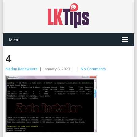
Menu
4
Nadun Ranaweera
|
January 8, 2023
|
|
No Comments