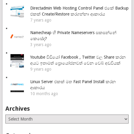
Directadmin Web Hosting Control Panel එකේ Backup
එකක් Create/Restore කරගන්නා ආකාරය
7 years ago
Namecheap හි Private Nameservers සකසන්නේ
කෙසේද?
3 years ago
Youtube වීඩියෝ Facebook , Twitter වල Share කරන
අයට ඉතාමත් ප්‍රොයෝජනවත් වෙන වෙබ් අඩවියක්
9 years ago
Linux Server එකක් මත Fast Panel Install කරන
ආකාරය
10 months ago
Archives
Archives