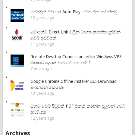
ෆේස්බුක් වීඩියෝ Auto Play වෙන එක නවත්තමු
10 years ago
ටොරන්ට් Direct Link වලින් බාගත කරන්න පුළුවන්
වෙබ් අඩවියක්
11 years ago
Remote Desktop Connection හරහා Windows VPS
එකකට ලොග් වන්නේ කෙසේද ?
7 years ago
Google Chrome Offline Installer එක Download
කරන්නේ කෙසේද
12 years ago
ඕනම වෙබ් පිටුවක් PDF එකක් කරන්න පුලුවන් වෙබ්
අඩවියක්
12 years ago
Archives