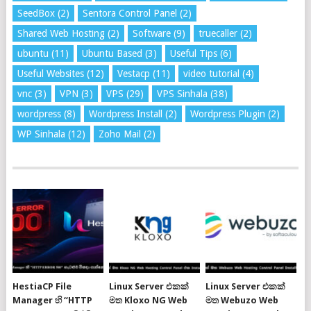
SeedBox
(2)
Sentora Control Panel
(2)
Shared Web Hosting
(2)
Software
(9)
truecaller
(2)
ubuntu
(11)
Ubuntu Based
(3)
Useful Tips
(6)
Useful Websites
(12)
Vestacp
(11)
video tutorial
(4)
vnc
(3)
VPN
(3)
VPS
(29)
VPS Sinhala
(38)
wordpress
(8)
Wordpress Install
(2)
Wordpress Plugin
(2)
WP Sinhala
(12)
Zoho Mail
(2)
HestiaCP File
Linux Server එකක්
Linux Server එකක්
Manager හි “HTTP
මත Kloxo NG Web
මත Webuzo Web