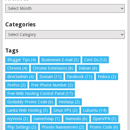
Archives
Categories
Categories
Tags
Blogger Tips
(4)
Businesses E-mail
(3)
Cent Os
(12)
Chrome
(4)
Chrome Extensions
(8)
Debian
(6)
directadmin
(4)
Domain
(11)
Facebook
(11)
Fedora
(2)
Firefox
(2)
Free Phone Number
(2)
Free Web Hosting Control Panel
(17)
Godaddy Promo Code
(6)
Hestiacp
(2)
Lanka Web Hosting
(3)
Linux VPS
(2)
Lubuntu
(14)
myVesta
(3)
namecheap
(1)
Namesilo
(6)
OpenVPN
(3)
Php Settings
(2)
Private Nameservers
(2)
Promo Code
(6)