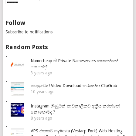
Follow
Subscribe to notifications
Random Posts
Namecheap හි Private Nameservers සකසන්නේ
කෙසේද?
3 years ago
පහසුවෙන් Video Download කරගන්න ClipGrab
10 years ago
Instagram ගිණුමක් තාවකාලිකව අක්‍රීය කරන්නේ
කොහොමද ?
8 years ago
VPS එකකට myVesta (Vestacp Fork) Web Hosting