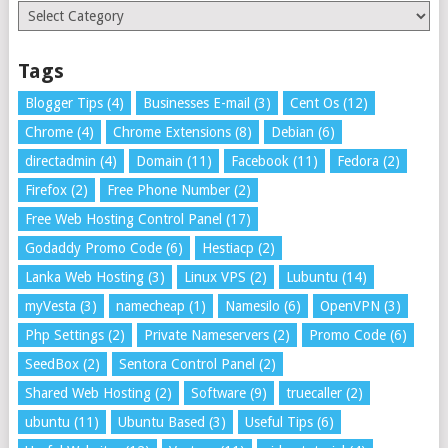
Categories
Tags
Blogger Tips
(4)
Businesses E-mail
(3)
Cent Os
(12)
Chrome
(4)
Chrome Extensions
(8)
Debian
(6)
directadmin
(4)
Domain
(11)
Facebook
(11)
Fedora
(2)
Firefox
(2)
Free Phone Number
(2)
Free Web Hosting Control Panel
(17)
Godaddy Promo Code
(6)
Hestiacp
(2)
Lanka Web Hosting
(3)
Linux VPS
(2)
Lubuntu
(14)
myVesta
(3)
namecheap
(1)
Namesilo
(6)
OpenVPN
(3)
Php Settings
(2)
Private Nameservers
(2)
Promo Code
(6)
SeedBox
(2)
Sentora Control Panel
(2)
Shared Web Hosting
(2)
Software
(9)
truecaller
(2)
ubuntu
(11)
Ubuntu Based
(3)
Useful Tips
(6)