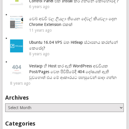
Control Panel එක Install කර ගන්නේ කොහොමද ?
6 years ago
වෙබ් අඩවි වල ලියලා තියෙන දේවල් කියවලා දෙන
Chrome Extension එකක්
11 years ago
Ubuntu 16.04 VPS මත Hitleap ස්ථාපනය කරන්නේ
කෙසේද?
8 years ago
Vestacp හි Host කර ඇති WordPress අඩවියක
Post/Pages වෙත පිවිසීමේදී 404 දෝෂයක් ඇති
වුවහොත් එය මේ ආකාරයට පහසුවෙන් සාදා ගන්න
8 years ago
Archives
Archives
Categories