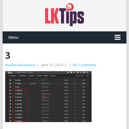
Menu
3
Nadun Ranaweera
|
June 19, 2024
|
|
No Comments