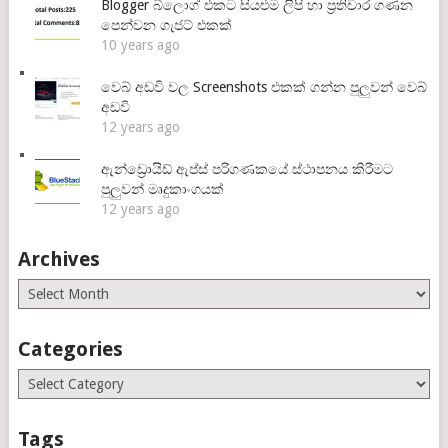
Blogger බ්ලොග් එකට සියළුම ලිපි හා ප්‍රතිචාර ගණන
පෙන්වන ගැජට් එකක්
10 years ago
වෙබ් අඩවි වල Screenshots එකක් ගන්න පුලුවන් වෙබ්
අඩවි
12 years ago
ඇන්ඩ්‍රොයිඩ් ඇප්ස් පරිගණකයේ ස්ථාපනය කිරීමට
පුලුවන් මෘදුකාංගයක්
12 years ago
Archives
Archives
Categories
Categories
Tags