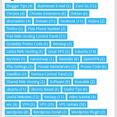
Blogger Tips
(4)
Businesses E-mail
(3)
Cent Os
(12)
Chrome
(4)
Chrome Extensions
(8)
Debian
(6)
directadmin
(4)
Domain
(11)
Facebook
(11)
Fedora
(2)
Firefox
(2)
Free Phone Number
(2)
Free Web Hosting Control Panel
(17)
Godaddy Promo Code
(6)
Hestiacp
(2)
Lanka Web Hosting
(3)
Linux VPS
(2)
Lubuntu
(14)
myVesta
(3)
namecheap
(1)
Namesilo
(6)
OpenVPN
(3)
Php Settings
(2)
Private Nameservers
(2)
Promo Code
(6)
SeedBox
(2)
Sentora Control Panel
(2)
Shared Web Hosting
(2)
Software
(9)
truecaller
(2)
ubuntu
(11)
Ubuntu Based
(3)
Useful Tips
(6)
Useful Websites
(12)
Vestacp
(11)
video tutorial
(4)
vnc
(3)
VPN
(3)
VPS
(29)
VPS Sinhala
(38)
wordpress
(8)
Wordpress Install
(2)
Wordpress Plugin
(2)