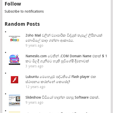
Follow
Subscribe to notifications
Random Posts
Zoho Mail වලින් ව්‍යාපාරික විද්යුත් තැපැල් ලිපිනයක්
නොමිලේ සාදා ගන්නා ආකාරය.
9 years ago
Namesilo.com වෙතින් .COM Domain Name එකක් $ 1
කට මිලදී ගැනීමට හැකි සුවිශේෂී දීමනාවක්
3 years ago
Lubuntu මෙහෙයුම් පද්ධතියේ Flash player එක
ස්ථාපනය කරන්නේ කෙසේද?
12 years ago
Slideshow වීඩියෝ හදන්න පහසු Software එකක්.
9 years ago