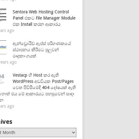
Sentora Web Hosting Control
Panel එකට File Manager Module
එක Install කරන ආකාරය
ears ago
ඇන්ඩ්‍රොයිඩ් ඇප්ස් පරිගණකයේ
ස්ථාපනය කිරීමට පුලුවන්
මෘදුකාංගයක්
years ago
Vestacp හි Host කර ඇති
WordPress අඩවියක Post/Pages
වෙත පිවිසීමේදී 404 දෝෂයක් ඇති
හොත් එය මේ ආකාරයට පහසුවෙන් සාදා
්න
ears ago
ives
es