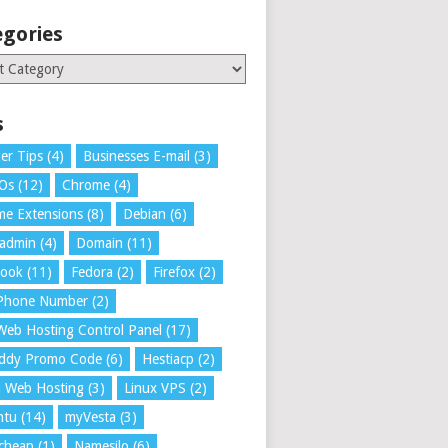
egories
ries
s
er Tips
(4)
Businesses E-mail
(3)
 Os
(12)
Chrome
(4)
e Extensions
(8)
Debian
(6)
tadmin
(4)
Domain
(11)
book
(11)
Fedora
(2)
Firefox
(2)
 Phone Number
(2)
Web Hosting Control Panel
(17)
ddy Promo Code
(6)
Hestiacp
(2)
a Web Hosting
(3)
Linux VPS
(2)
ntu
(14)
myVesta
(3)
cheap
(1)
Namesilo
(6)