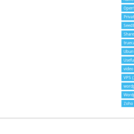
Open
Priva
Seed
Shar
trueca
Ubun
Usefu
video 
VPS
(
word
Wordp
Zoho 