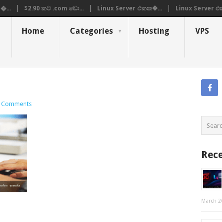
�...
$2.90 කට .com ඩො...
Linux Server එකක�...
Linux Server එ
Home
Categories
Hosting
VPS
 Comments
Rece
March 2