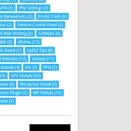
VPN
(3)
Php Settings
(2)
te Nameservers
(2)
Promo Code
(6)
Box
(2)
Sentora Control Panel
(2)
ed Web Hosting
(2)
Software
(9)
ller
(2)
ubuntu
(11)
tu Based
(3)
Useful Tips
(6)
l Websites
(12)
Vestacp
(11)
tutorial
(4)
vnc
(3)
VPN
(3)
29)
VPS Sinhala
(38)
press
(8)
Wordpress Install
(2)
ress Plugin
(2)
WP Sinhala
(12)
Mail
(2)