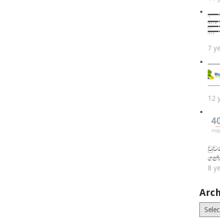
7 y
12 
වුව
ගන
8 y
Arch
Archiv