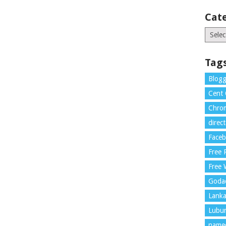
Cat
Catego
Tag
Blogg
Cent
Chrom
direc
Face
Free
Free 
Goda
Lank
Lubu
name