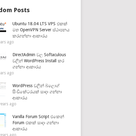
dom Posts
Ubuntu 18.04 LTS VPS එකක්
මත OpenVPN Server ස්ථාපනය
කරගන්නා ආකාරය
ears ago
DirectAdmin වල Softaculous
වලින් WordPress Install කර
ගන්නා ආකාරය
ears ago
WordPress වලින් බ්ලොග්
සිංඩිකේටරයක් සාදා ගන්නා
ආකාරය
years ago
Vanilla Forum Script එකෙන්
Forum එකක් සාදා ගන්නා
ආකාරය
years ago