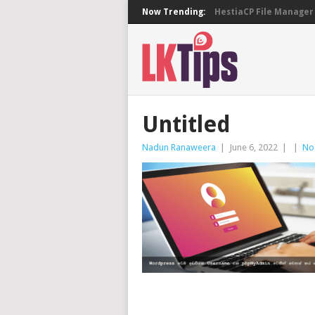
Now Trending:
HestiaCP File Manager 
Untitled
Nadun Ranaweera
|
June 6, 2022
|
|
No