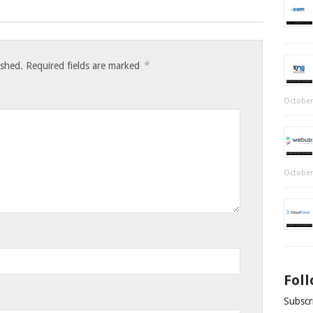
*
ished.
Required fields are marked
October
October
Fol
Subscri