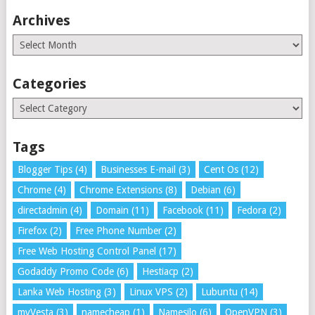
Archives
Archives
Categories
Categories
Tags
Blogger Tips
(4)
Businesses E-mail
(3)
Cent Os
(12)
Chrome
(4)
Chrome Extensions
(8)
Debian
(6)
directadmin
(4)
Domain
(11)
Facebook
(11)
Fedora
(2)
Firefox
(2)
Free Phone Number
(2)
Free Web Hosting Control Panel
(17)
Godaddy Promo Code
(6)
Hestiacp
(2)
Lanka Web Hosting
(3)
Linux VPS
(2)
Lubuntu
(14)
myVesta
(3)
namecheap
(1)
Namesilo
(6)
OpenVPN
(3)