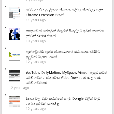
වෙබ් අඩවි වල ලියලා තියෙන දේවල් කියවලා දෙන
Chrome Extension එකක්
11 years ago
පහසුවෙන් ෆේස්බුක් මිතුරන් සියල්ලම ඉවත් කරන්න
පුළුවන් Script එකක්.
10 years ago
ඇන්ඩ්‍රොයිඩ් ඇප්ස් පරිගණකයේ ස්ථාපනය කිරීමට
පුලුවන් මෘදුකාංගයක්
12 years ago
YouTube, DailyMotion, MySpace, Vimeo, ඇතුළු තවත්
වෙබ් අඩවි ගණනාවක Video Download කල හැකි
වෙබ් අඩවියක්
12 years ago
Linux වල වැඩ කරන්නේ නැති Dongle වලින් වැඩ
ගන්න පුළුවන් sakis3g
12 years ago