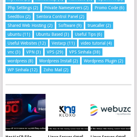
Php Settings
(2)
Private Nameservers
(2)
Promo Code
(6)
SeedBox
(2)
Sentora Control Panel
(2)
Shared Web Hosting
(2)
Software
(9)
truecaller
(2)
ubuntu
(11)
Ubuntu Based
(3)
Useful Tips
(6)
Useful Websites
(12)
Vestacp
(11)
video tutorial
(4)
vnc
(3)
VPN
(3)
VPS
(29)
VPS Sinhala
(38)
wordpress
(8)
Wordpress Install
(2)
Wordpress Plugin
(2)
WP Sinhala
(12)
Zoho Mail
(2)
HestiaCP File
Linux Server එකක්
Linux Server එකක්