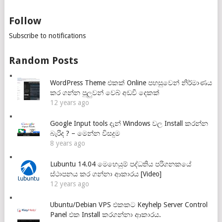
Follow
Subscribe to notifications
Random Posts
WordPress Theme එකක් Online පහසුවෙන් නිර්මාණය
කර ගන්න පුලුවන් වෙබ් අඩවි දෙකක්
12 years ago
Google Input tools දැන් Windows වල Install කරන්න
බැරිද ? – මෙන්න විසදුම
8 years ago
Lubuntu 14.04 මෙහෙයුම් පද්ධතිය පරිගනකයේ
ස්ථාපනය කර ගන්නා ආකාරය [Video]
12 years ago
Ubuntu/Debian VPS එකකට Keyhelp Server Control
Panel එක Install කරගන්නා ආකාරය.