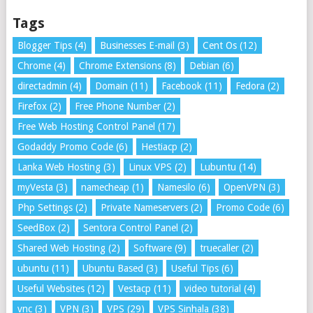
Tags
Blogger Tips
(4)
Businesses E-mail
(3)
Cent Os
(12)
Chrome
(4)
Chrome Extensions
(8)
Debian
(6)
directadmin
(4)
Domain
(11)
Facebook
(11)
Fedora
(2)
Firefox
(2)
Free Phone Number
(2)
Free Web Hosting Control Panel
(17)
Godaddy Promo Code
(6)
Hestiacp
(2)
Lanka Web Hosting
(3)
Linux VPS
(2)
Lubuntu
(14)
myVesta
(3)
namecheap
(1)
Namesilo
(6)
OpenVPN
(3)
Php Settings
(2)
Private Nameservers
(2)
Promo Code
(6)
SeedBox
(2)
Sentora Control Panel
(2)
Shared Web Hosting
(2)
Software
(9)
truecaller
(2)
ubuntu
(11)
Ubuntu Based
(3)
Useful Tips
(6)
Useful Websites
(12)
Vestacp
(11)
video tutorial
(4)
vnc
(3)
VPN
(3)
VPS
(29)
VPS Sinhala
(38)