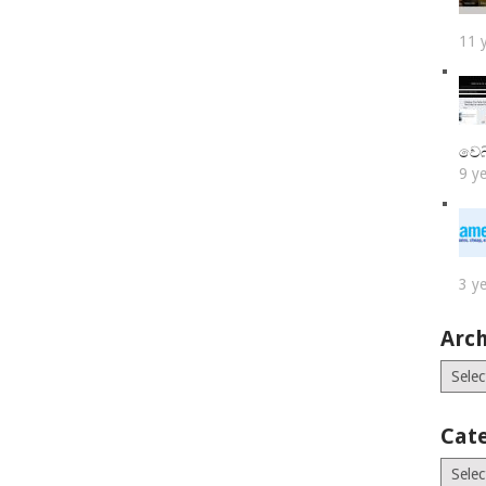
11 
වෙබ
9 y
3 y
Arch
Archiv
Cat
Catego