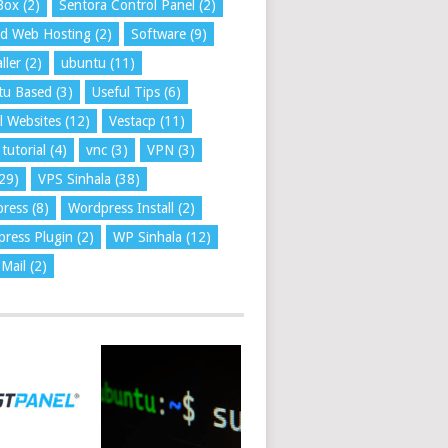
Box
(2)
Sentora Control Panel
(2)
ed Web Hosting
(2)
Software
(9)
ller
(2)
ubuntu
(11)
tu Based
(3)
Useful Tips
(6)
l Websites
(12)
Vestacp
(11)
tutorial
(4)
vnc
(3)
VPN
(3)
29)
VPS Sinhala
(38)
press
(8)
Wordpress Install
(2)
ress Plugin
(2)
WP Sinhala
(12)
Mail
(2)