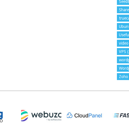
Seed
Shar
trueca
Ubun
Usefu
video 
VPS
(
word
Wordp
Zoho 