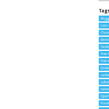
Tag
Blogg
Cent
Chrom
direc
Face
Free
Free 
Goda
Lank
Lubu
name
Open
Priva