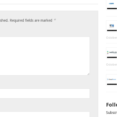
*
ished.
Required fields are marked
October
October
Fol
Subscri