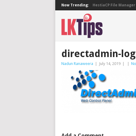
Now Trending:
HestiaCP File Manager 
directadmin-lo
Nadun Ranaweera
|
July 14, 2019
|
|
No
Add a Comment