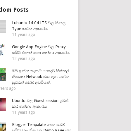
dom Posts
Lubuntu 14.04 LTS වල සිංහල
Type කරන ආකාරය
11 years ago
Google App Engine වල Proxy
සයිට් එකක් සාදා ගන්නා ආකාරය
12 years ago
ඔබ ඉන්න තැනට හොදට සිග්නල්
තියෙන Netwook එක දැන ගන්න
පුළුවන් වෙබ් අඩවියක්.
years ago
Ubuntu වල Guest session ඉවත්
කර ගන්නා ආකාරය
11 years ago
Blogger Tempalate දෙන වෙබ්
සයිට් වල තියෙන Demo Page එක