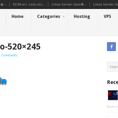
�...
$2.90 කට .com ඩො...
Linux Server එකක�...
Linux Server එ
Home
Categories
Hosting
VPS
go-520×245
 Comments
Rece
March 2