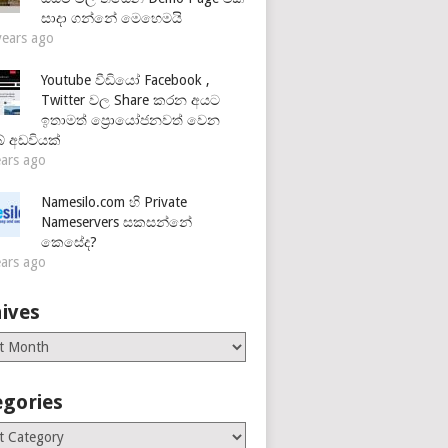
සාදා ගන්නේ මෙහෙමයි
years ago
Youtube වීඩියෝ Facebook ,
Twitter වල Share කරන අයට
ඉතාමත් ප්‍රොයෝජනවත් වෙන
් අඩවියක්
ears ago
Namesilo.com හි Private
Nameservers සකසන්නේ
කෙසේද?
ears ago
ives
es
egories
ries