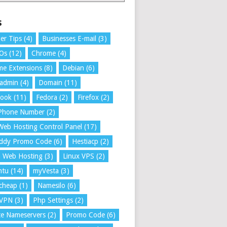
s
er Tips
(4)
Businesses E-mail
(3)
 Os
(12)
Chrome
(4)
e Extensions
(8)
Debian
(6)
tadmin
(4)
Domain
(11)
book
(11)
Fedora
(2)
Firefox
(2)
 Phone Number
(2)
Web Hosting Control Panel
(17)
ddy Promo Code
(6)
Hestiacp
(2)
a Web Hosting
(3)
Linux VPS
(2)
ntu
(14)
myVesta
(3)
cheap
(1)
Namesilo
(6)
VPN
(3)
Php Settings
(2)
te Nameservers
(2)
Promo Code
(6)