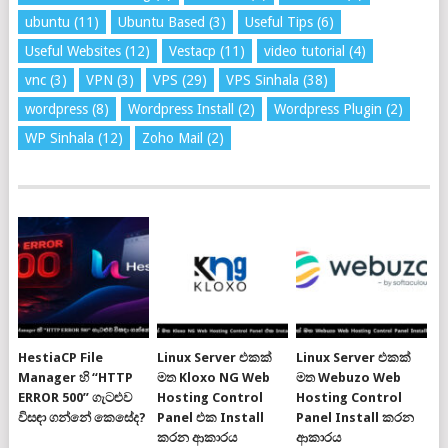
ubuntu
(11)
Ubuntu Based
(3)
Useful Tips
(6)
Useful Websites
(12)
Vestacp
(11)
video tutorial
(4)
vnc
(3)
VPN
(3)
VPS
(29)
VPS Sinhala
(38)
wordpress
(8)
Wordpress Install
(2)
Wordpress Plugin
(2)
WP Sinhala
(12)
Zoho Mail
(2)
HestiaCP File
Linux Server එකක්
Linux Server එකක්
Manager හි “HTTP
මත Kloxo NG Web
මත Webuzo Web
ERROR 500” ගැටළුව
Hosting Control
Hosting Control
විසඳා ගන්නේ කෙසේද?
Panel එක Install
Panel Install කරන
කරන ආකාරය
ආකාරය