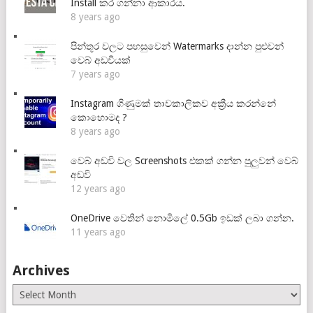
Install කර ගන්නා ආකාරය.
8 years ago
පින්තූර වලට පහසුවෙන් Watermarks දාන්න පුළුවන්
වෙබ් අඩවියක්
7 years ago
Instagram ගිණුමක් තාවකාලිකව අක්‍රීය කරන්නේ
කොහොමද ?
8 years ago
වෙබ් අඩවි වල Screenshots එකක් ගන්න පුලුවන් වෙබ්
අඩවි
12 years ago
OneDrive වෙතින් නොමිලේ 0.5Gb ඉඩක් ලබා ගන්න.
11 years ago
Archives
Archives