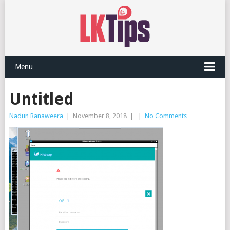
Menu
Untitled
Nadun Ranaweera
|
November 8, 2018
|
|
No Comments