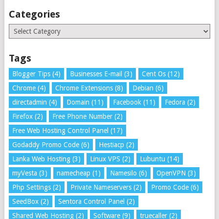
Categories
Categories
Tags
Blogger Tips
(4)
Businesses E-mail
(3)
Cent Os
(12)
Chrome
(4)
Chrome Extensions
(8)
Debian
(6)
directadmin
(4)
Domain
(11)
Facebook
(11)
Fedora
(2)
Firefox
(2)
Free Phone Number
(2)
Free Web Hosting Control Panel
(17)
Godaddy Promo Code
(6)
Hestiacp
(2)
Lanka Web Hosting
(3)
Linux VPS
(2)
Lubuntu
(14)
myVesta
(3)
namecheap
(1)
Namesilo
(6)
OpenVPN
(3)
Php Settings
(2)
Private Nameservers
(2)
Promo Code
(6)
SeedBox
(2)
Sentora Control Panel
(2)
Shared Web Hosting
(2)
Software
(9)
truecaller
(2)