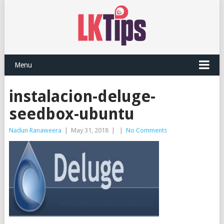
Menu
instalacion-deluge-
seedbox-ubuntu
Nadun Ranaweera
|
May 31, 2018
|
|
No Comments