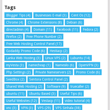
Tags
Blogger Tips
(4)
Businesses E-mail
(3)
Cent Os
(12)
Chrome
(4)
Chrome Extensions
(8)
Debian
(6)
directadmin
(4)
Domain
(11)
Facebook
(11)
Fedora
(2)
Firefox
(2)
Free Phone Number
(2)
Free Web Hosting Control Panel
(17)
Godaddy Promo Code
(6)
Hestiacp
(2)
Lanka Web Hosting
(3)
Linux VPS
(2)
Lubuntu
(14)
myVesta
(3)
namecheap
(1)
Namesilo
(6)
OpenVPN
(3)
Php Settings
(2)
Private Nameservers
(2)
Promo Code
(6)
SeedBox
(2)
Sentora Control Panel
(2)
Shared Web Hosting
(2)
Software
(9)
truecaller
(2)
ubuntu
(11)
Ubuntu Based
(3)
Useful Tips
(6)
Useful Websites
(12)
Vestacp
(11)
video tutorial
(4)
vnc
(3)
VPN
(3)
VPS
(29)
VPS Sinhala
(38)