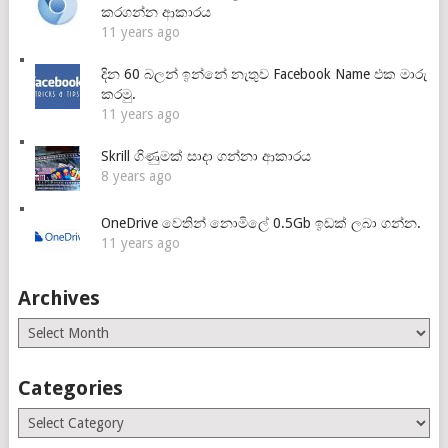
කරගන්න ආකාරය
11 years ago
දින 60 බලන් ඉන්නේ නැතුව Facebook Name එක මාරු
කරමු.
11 years ago
Skrill ගිණුමක් සාදා ගන්නා ආකාරය
8 years ago
OneDrive වෙතින් නොමිලේ 0.5Gb ඉඩක් ලබා ගන්න.
11 years ago
Archives
Archives
Categories
Categories