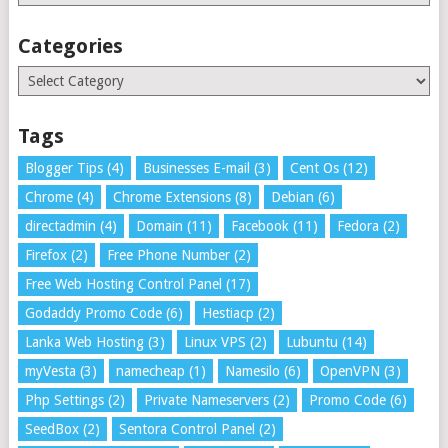
Categories
Categories
Tags
Blogger Tips
(4)
Businesses E-mail
(3)
Cent Os
(12)
Chrome
(4)
Chrome Extensions
(8)
Debian
(6)
directadmin
(4)
Domain
(11)
Facebook
(11)
Fedora
(2)
Firefox
(2)
Free Phone Number
(2)
Free Web Hosting Control Panel
(17)
Godaddy Promo Code
(6)
Hestiacp
(2)
Lanka Web Hosting
(3)
Linux VPS
(2)
Lubuntu
(14)
myVesta
(3)
namecheap
(1)
Namesilo
(6)
OpenVPN
(3)
Php Settings
(2)
Private Nameservers
(2)
Promo Code
(6)
SeedBox
(2)
Sentora Control Panel
(2)