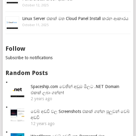
October 12, 2025
Linux Server එකක් මත Cloud Panel Install කරන ආකාරය
October 11, 2025
Follow
Subscribe to notifications
Random Posts
Spaceship.com වෙතින් අඩුම මිලට .NET Domain
එකක් ලබා ගන්න!
2 years ago
වෙබ් අඩවි වල Screenshots එකක් ගන්න පුලුවන් වෙබ්
අඩවි
12 years ago