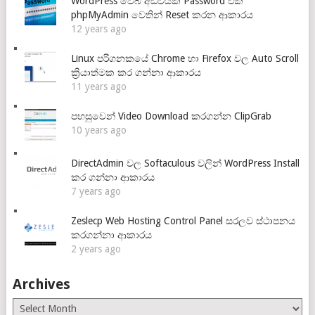
WordPress වෙබ් අඩවියක Password එක
phpMyAdmin වෙතින් Reset කරන ආකාරය
12 years ago
Linux පරිගනකයේ Chrome හා Firefox වල Auto Scroll
ක්‍රියාත්මක කර ගන්නා ආකාරය
11 years ago
පහසුවෙන් Video Download කරගන්න ClipGrab
10 years ago
DirectAdmin වල Softaculous වලින් WordPress Install
කර ගන්නා ආකාරය
7 years ago
Zeslecp Web Hosting Control Panel සරලව ස්ථාපනය
කරගන්නා ආකාරය
2 years ago
Archives
Archives