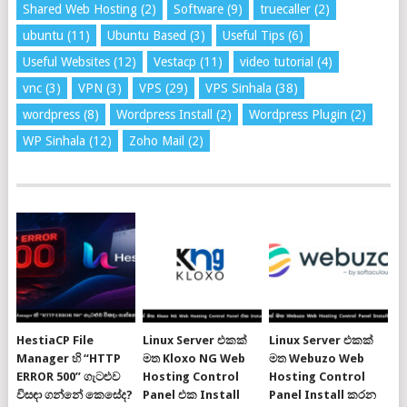
Shared Web Hosting
(2)
Software
(9)
truecaller
(2)
ubuntu
(11)
Ubuntu Based
(3)
Useful Tips
(6)
Useful Websites
(12)
Vestacp
(11)
video tutorial
(4)
vnc
(3)
VPN
(3)
VPS
(29)
VPS Sinhala
(38)
wordpress
(8)
Wordpress Install
(2)
Wordpress Plugin
(2)
WP Sinhala
(12)
Zoho Mail
(2)
HestiaCP File
Linux Server එකක්
Linux Server එකක්
Manager හි “HTTP
මත Kloxo NG Web
මත Webuzo Web
ERROR 500” ගැටළුව
Hosting Control
Hosting Control
විසඳා ගන්නේ කෙසේද?
Panel එක Install
Panel Install කරන