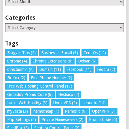
Categories
Categories
Tags
Blogger Tips
(4)
Businesses E-mail
(3)
Cent Os
(12)
Chrome
(4)
Chrome Extensions
(8)
Debian
(6)
directadmin
(4)
Domain
(11)
Facebook
(11)
Fedora
(2)
Firefox
(2)
Free Phone Number
(2)
Free Web Hosting Control Panel
(17)
Godaddy Promo Code
(6)
Hestiacp
(2)
Lanka Web Hosting
(3)
Linux VPS
(2)
Lubuntu
(14)
myVesta
(3)
namecheap
(1)
Namesilo
(6)
OpenVPN
(3)
Php Settings
(2)
Private Nameservers
(2)
Promo Code
(6)
SeedBox
(2)
Sentora Control Panel
(2)