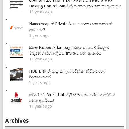
Ubuntu 12.04 සහ 14.04 VPS මත Sentora Web
Hosting Control Panel ස්ථාපනය කර ගන්නා ආකාරය
11 years ago
Namecheap හි Private Nameservers සකසන්නේ
කෙසේද?
3 years ago
ඔබේ Facebook fan page එකෙන් ඔබේ සියලුම
මිතුරන්ට ස්වයංක්‍රීයව Invite යවන ආකාරය
11 years ago
HDD Disk හි ආයු කාලය පරීක්ෂා කිරීම සඳහා
මෘදුකාංගයක්
5 years ago
ටොරන්ට් Direct Link වලින් බාගත කරන්න පුළුවන්
වෙබ් අඩවියක්
11 years ago
Archives
Archives