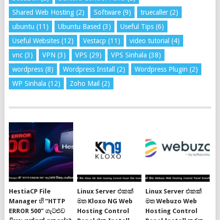
Shared Web Hosting
(2)
Software
(9)
truecaller
(2)
ubuntu
(11)
Ubuntu Based
(3)
Useful Tips
(6)
Useful Websites
(12)
Vestacp
(11)
video tutorial
(4)
vnc
(3)
VPN
(3)
VPS
(29)
VPS Sinhala
(38)
wordpress
(8)
Wordpress Install
(2)
Wordpress Plugin
(2)
WP Sinhala
(12)
Zoho Mail
(2)
HestiaCP File
Linux Server එකක්
Linux Server එකක්
Manager හි “HTTP
මත Kloxo NG Web
මත Webuzo Web
ERROR 500” ගැටළුව
Hosting Control
Hosting Control