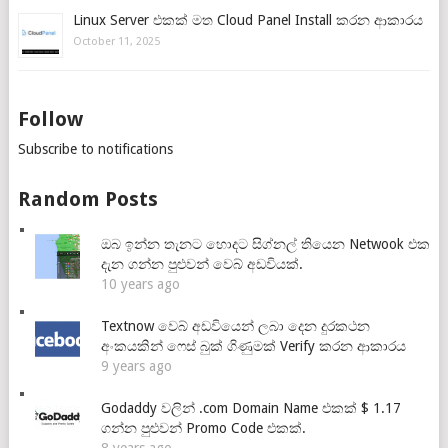
Linux Server එකක් මත Cloud Panel Install කරන ආකාරය
October 11, 2025
Follow
Subscribe to notifications
Random Posts
ඔබ ඉන්න තැනට හොදට සිග්නල් තියෙන Netwook එක
දැන ගන්න පුළුවන් වෙබ් අඩවියක්.
10 years ago
Textnow වෙබ් අඩවියෙන් ලබා දෙන දුරකථන
අංකයකින් ෆෙස් බුක් ගිණුමක් Verify කරන ආකාරය
9 years ago
Godaddy වලින් .com Domain Name එකක් $ 1.17
ගන්න පුළුවන් Promo Code එකක්.
8 years ago