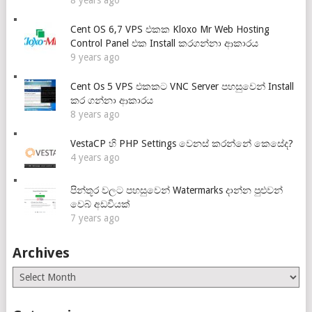
Cent OS 6,7 VPS එකක Kloxo Mr Web Hosting
Control Panel එක Install කරගන්නා ආකාරය
9 years ago
Cent Os 5 VPS එකකට VNC Server පහසුවෙන් Install
කර ගන්නා ආකාරය
8 years ago
VestaCP හි PHP Settings වෙනස් කරන්නේ කෙසේද?
4 years ago
පින්තූර වලට පහසුවෙන් Watermarks දාන්න පුළුවන්
වෙබ් අඩවියක්
7 years ago
Archives
Archives