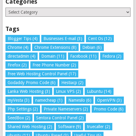
Categories
Categories
Tags
Blogger Tips
(4)
Businesses E-mail
(3)
Cent Os
(12)
Chrome
(4)
Chrome Extensions
(8)
Debian
(6)
directadmin
(4)
Domain
(11)
Facebook
(11)
Fedora
(2)
Firefox
(2)
Free Phone Number
(2)
Free Web Hosting Control Panel
(17)
Godaddy Promo Code
(6)
Hestiacp
(2)
Lanka Web Hosting
(3)
Linux VPS
(2)
Lubuntu
(14)
myVesta
(3)
namecheap
(1)
Namesilo
(6)
OpenVPN
(3)
Php Settings
(2)
Private Nameservers
(2)
Promo Code
(6)
SeedBox
(2)
Sentora Control Panel
(2)
Shared Web Hosting
(2)
Software
(9)
truecaller
(2)
ubuntu
(11)
Ubuntu Based
(3)
Useful Tips
(6)