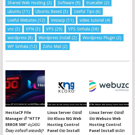
Shared Web Hosting
(2)
Software
(9)
truecaller
(2)
ubuntu
(11)
Ubuntu Based
(3)
Useful Tips
(6)
Useful Websites
(12)
Vestacp
(11)
video tutorial
(4)
vnc
(3)
VPN
(3)
VPS
(29)
VPS Sinhala
(38)
wordpress
(8)
Wordpress Install
(2)
Wordpress Plugin
(2)
WP Sinhala
(12)
Zoho Mail
(2)
HestiaCP File
Linux Server එකක්
Linux Server එකක්
Manager හි “HTTP
මත Kloxo NG Web
මත Webuzo Web
ERROR 500” ගැටළුව
Hosting Control
Hosting Control
විසඳා ගන්නේ කෙසේද?
Panel එක Install
Panel Install කරන