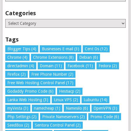
Categories
Categories
Tags
Blogger Tips
(4)
Businesses E-mail
(3)
Cent Os
(12)
Chrome
(4)
Chrome Extensions
(8)
Debian
(6)
directadmin
(4)
Domain
(11)
Facebook
(11)
Fedora
(2)
Firefox
(2)
Free Phone Number
(2)
Free Web Hosting Control Panel
(17)
Godaddy Promo Code
(6)
Hestiacp
(2)
Lanka Web Hosting
(3)
Linux VPS
(2)
Lubuntu
(14)
myVesta
(3)
namecheap
(1)
Namesilo
(6)
OpenVPN
(3)
Php Settings
(2)
Private Nameservers
(2)
Promo Code
(6)
SeedBox
(2)
Sentora Control Panel
(2)