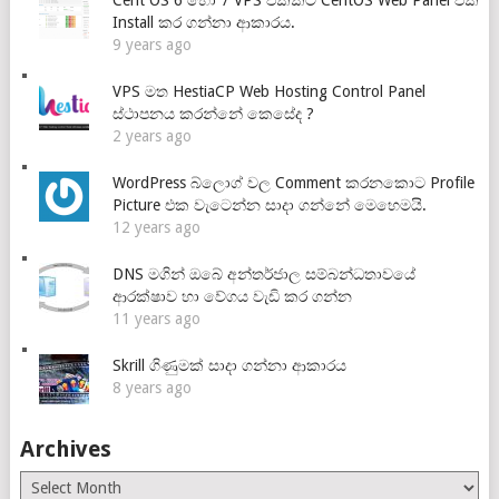
Install කර ගන්නා ආකාරය.
9 years ago
VPS මත HestiaCP Web Hosting Control Panel
ස්ථාපනය කරන්නේ කෙසේද ?
2 years ago
WordPress බ්ලොග් වල Comment කරනකොට Profile
Picture එක වැටෙන්න සාදා ගන්නේ මෙහෙමයි.
12 years ago
DNS මගින් ඔබේ අන්තර්ජාල සම්බන්ධතාවයේ
ආරක්ෂාව හා වේගය වැඩි කර ගන්න
11 years ago
Skrill ගිණුමක් සාදා ගන්නා ආකාරය
8 years ago
Archives
Archives