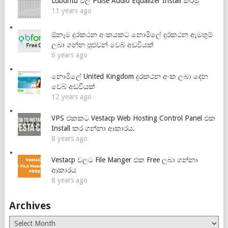
Lubuntu වල Pulse Audio Equalizer Install කරමු
11 years ago
ඕනෑම දුරකථන අංකයකට නොමිලේ දුරකථන ඇමතුම්
ලබා ගන්න පුළුවන් වෙබ් අඩවියක්
6 years ago
නොමිලේ United Kingdom දුරකථන අංක ලබා දෙන
වෙබ් අඩවියක්
12 years ago
VPS එකකට Vestacp Web Hosting Control Panel එක
Install කර ගන්නා ආකාරය.
8 years ago
Vestacp වලට File Manger එක Free ලබා ගන්නා
ආකාරය
8 years ago
Archives
Archives