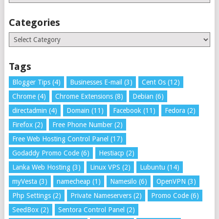
Categories
Categories
Tags
Blogger Tips
(4)
Businesses E-mail
(3)
Cent Os
(12)
Chrome
(4)
Chrome Extensions
(8)
Debian
(6)
directadmin
(4)
Domain
(11)
Facebook
(11)
Fedora
(2)
Firefox
(2)
Free Phone Number
(2)
Free Web Hosting Control Panel
(17)
Godaddy Promo Code
(6)
Hestiacp
(2)
Lanka Web Hosting
(3)
Linux VPS
(2)
Lubuntu
(14)
myVesta
(3)
namecheap
(1)
Namesilo
(6)
OpenVPN
(3)
Php Settings
(2)
Private Nameservers
(2)
Promo Code
(6)
SeedBox
(2)
Sentora Control Panel
(2)