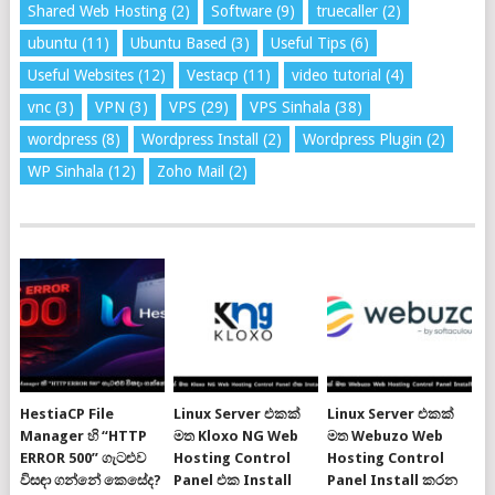
Shared Web Hosting
(2)
Software
(9)
truecaller
(2)
ubuntu
(11)
Ubuntu Based
(3)
Useful Tips
(6)
Useful Websites
(12)
Vestacp
(11)
video tutorial
(4)
vnc
(3)
VPN
(3)
VPS
(29)
VPS Sinhala
(38)
wordpress
(8)
Wordpress Install
(2)
Wordpress Plugin
(2)
WP Sinhala
(12)
Zoho Mail
(2)
HestiaCP File
Linux Server එකක්
Linux Server එකක්
Manager හි “HTTP
මත Kloxo NG Web
මත Webuzo Web
ERROR 500” ගැටළුව
Hosting Control
Hosting Control
විසඳා ගන්නේ කෙසේද?
Panel එක Install
Panel Install කරන