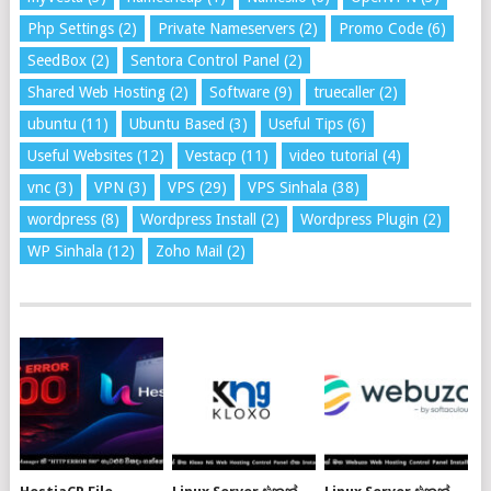
Php Settings
(2)
Private Nameservers
(2)
Promo Code
(6)
SeedBox
(2)
Sentora Control Panel
(2)
Shared Web Hosting
(2)
Software
(9)
truecaller
(2)
ubuntu
(11)
Ubuntu Based
(3)
Useful Tips
(6)
Useful Websites
(12)
Vestacp
(11)
video tutorial
(4)
vnc
(3)
VPN
(3)
VPS
(29)
VPS Sinhala
(38)
wordpress
(8)
Wordpress Install
(2)
Wordpress Plugin
(2)
WP Sinhala
(12)
Zoho Mail
(2)