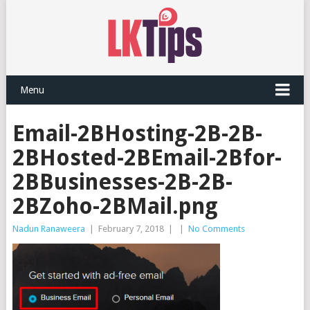
Menu
Email-2BHosting-2B-2B-
2BHosted-2BEmail-2Bfor-
2BBusinesses-2B-2B-
2BZoho-2BMail.png
Nadun Ranaweera
|
February 7, 2018
|
|
No Comments