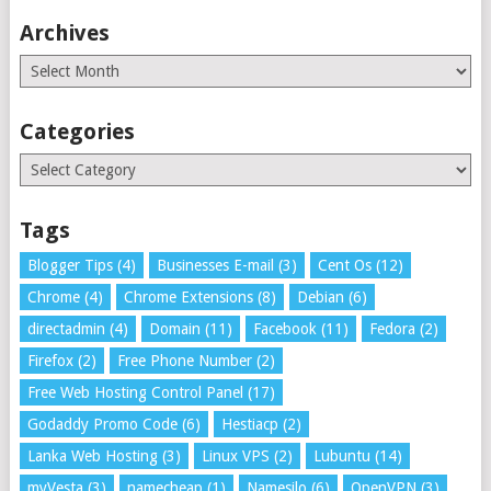
Archives
Archives
Categories
Categories
Tags
Blogger Tips
(4)
Businesses E-mail
(3)
Cent Os
(12)
Chrome
(4)
Chrome Extensions
(8)
Debian
(6)
directadmin
(4)
Domain
(11)
Facebook
(11)
Fedora
(2)
Firefox
(2)
Free Phone Number
(2)
Free Web Hosting Control Panel
(17)
Godaddy Promo Code
(6)
Hestiacp
(2)
Lanka Web Hosting
(3)
Linux VPS
(2)
Lubuntu
(14)
myVesta
(3)
namecheap
(1)
Namesilo
(6)
OpenVPN
(3)