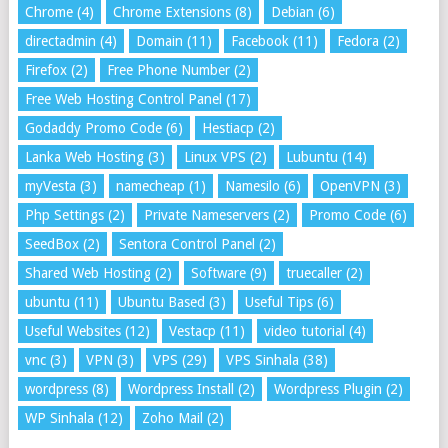
Chrome
(4)
Chrome Extensions
(8)
Debian
(6)
directadmin
(4)
Domain
(11)
Facebook
(11)
Fedora
(2)
Firefox
(2)
Free Phone Number
(2)
Free Web Hosting Control Panel
(17)
Godaddy Promo Code
(6)
Hestiacp
(2)
Lanka Web Hosting
(3)
Linux VPS
(2)
Lubuntu
(14)
myVesta
(3)
namecheap
(1)
Namesilo
(6)
OpenVPN
(3)
Php Settings
(2)
Private Nameservers
(2)
Promo Code
(6)
SeedBox
(2)
Sentora Control Panel
(2)
Shared Web Hosting
(2)
Software
(9)
truecaller
(2)
ubuntu
(11)
Ubuntu Based
(3)
Useful Tips
(6)
Useful Websites
(12)
Vestacp
(11)
video tutorial
(4)
vnc
(3)
VPN
(3)
VPS
(29)
VPS Sinhala
(38)
wordpress
(8)
Wordpress Install
(2)
Wordpress Plugin
(2)
WP Sinhala
(12)
Zoho Mail
(2)