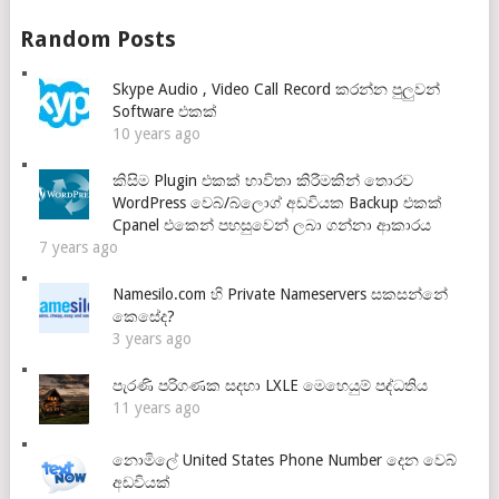
Random Posts
Skype Audio , Video Call Record කරන්න පුලුවන්
Software එකක්
10 years ago
කිසිම Plugin එකක් භාවිතා කිරීමකින් තොරව
WordPress වෙබ්/බ්ලොග් අඩවියක Backup එකක්
Cpanel එකෙන් පහසුවෙන් ලබා ගන්නා ආකාරය
7 years ago
Namesilo.com හි Private Nameservers සකසන්නේ
කෙසේද?
3 years ago
පැරණි පරිගණක සදහා LXLE මෙහෙයුම් පද්ධතිය
11 years ago
නොමිලේ United States Phone Number දෙන වෙබ්
අඩවියක්