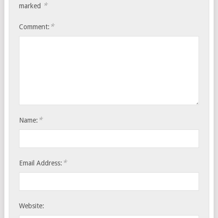
*
marked
*
Comment:
*
Name:
*
Email Address:
Website: