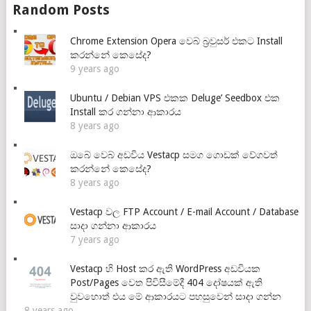
Random Posts
Chrome Extension Opera වෙබ් බ්‍රවුසර් එකට Install
කරන්නේ කෙසේද?
9 years ago
Ubuntu / Debian VPS එකක Deluge’ Seedbox එක
Install කර ගන්නා ආකාරය
8 years ago
ඔබේ වෙබ් අඩවිය Vestacp සමග ගොඩක් වේගවත්
කරන්නේ කෙසේද?
8 years ago
Vestacp වල FTP Account / E-mail Account / Database
සාදා ගන්නා ආකාරය
7 years ago
Vestacp හි Host කර ඇති WordPress අඩවියක
Post/Pages වෙත පිවිසීමේදී 404 දෝෂයක් ඇති
වුවහොත් එය මේ ආකාරයට පහසුවෙන් සාදා ගන්න
8 years ago