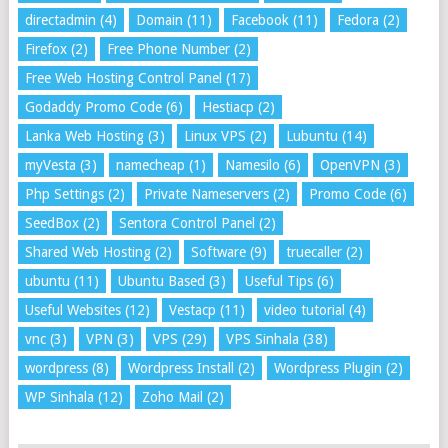
directadmin
(4)
Domain
(11)
Facebook
(11)
Fedora
(2)
Firefox
(2)
Free Phone Number
(2)
Free Web Hosting Control Panel
(17)
Godaddy Promo Code
(6)
Hestiacp
(2)
Lanka Web Hosting
(3)
Linux VPS
(2)
Lubuntu
(14)
myVesta
(3)
namecheap
(1)
Namesilo
(6)
OpenVPN
(3)
Php Settings
(2)
Private Nameservers
(2)
Promo Code
(6)
SeedBox
(2)
Sentora Control Panel
(2)
Shared Web Hosting
(2)
Software
(9)
truecaller
(2)
ubuntu
(11)
Ubuntu Based
(3)
Useful Tips
(6)
Useful Websites
(12)
Vestacp
(11)
video tutorial
(4)
vnc
(3)
VPN
(3)
VPS
(29)
VPS Sinhala
(38)
wordpress
(8)
Wordpress Install
(2)
Wordpress Plugin
(2)
WP Sinhala
(12)
Zoho Mail
(2)