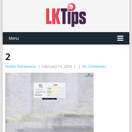
Menu
2
Nadun Ranaweera
|
February 15, 2018
|
|
No Comments