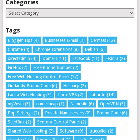
Categories
Categories
Tags
Blogger Tips
(4)
Businesses E-mail
(3)
Cent Os
(12)
Chrome
(4)
Chrome Extensions
(8)
Debian
(6)
directadmin
(4)
Domain
(11)
Facebook
(11)
Fedora
(2)
Firefox
(2)
Free Phone Number
(2)
Free Web Hosting Control Panel
(17)
Godaddy Promo Code
(6)
Hestiacp
(2)
Lanka Web Hosting
(3)
Linux VPS
(2)
Lubuntu
(14)
myVesta
(3)
namecheap
(1)
Namesilo
(6)
OpenVPN
(3)
Php Settings
(2)
Private Nameservers
(2)
Promo Code
(6)
SeedBox
(2)
Sentora Control Panel
(2)
Shared Web Hosting
(2)
Software
(9)
truecaller
(2)
ubuntu
(11)
Ubuntu Based
(3)
Useful Tips
(6)