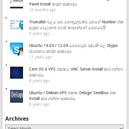
Panel Install කරන ආකාරය
10 months ago
Truecaller වලට ඔබ නොදැනුවත්ම ඔබගේ Number ඒක
ඇතුළු වෙලානම් ඉවත් කරගන්නේ මෙහමෙයි
9 years ago
Ubuntu 14.04 / 12.04 මෙහෙයුම් පද්ධති වල Skype
ස්ථාපනය කරන ආකාරය
11 years ago
Cent OS 6 VPS එකකට VNC Server Install කර ගන්නා
ආකාරය.
8 years ago
Ubuntu / Debian VPS එකක Deluge’ Seedbox එක
Install කර ගන්නා ආකාරය
8 years ago
Archives
Archives