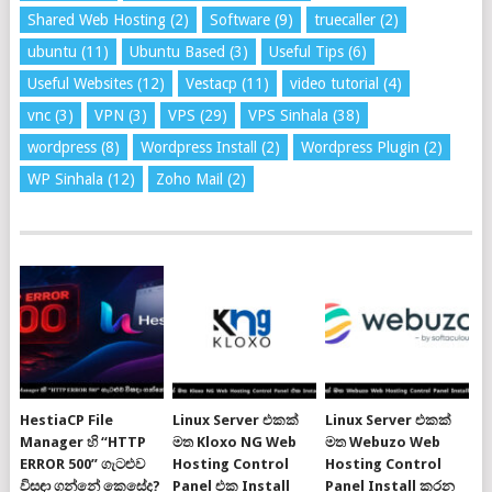
Shared Web Hosting
(2)
Software
(9)
truecaller
(2)
ubuntu
(11)
Ubuntu Based
(3)
Useful Tips
(6)
Useful Websites
(12)
Vestacp
(11)
video tutorial
(4)
vnc
(3)
VPN
(3)
VPS
(29)
VPS Sinhala
(38)
wordpress
(8)
Wordpress Install
(2)
Wordpress Plugin
(2)
WP Sinhala
(12)
Zoho Mail
(2)
HestiaCP File
Linux Server එකක්
Linux Server එකක්
Manager හි “HTTP
මත Kloxo NG Web
මත Webuzo Web
ERROR 500” ගැටළුව
Hosting Control
Hosting Control
විසඳා ගන්නේ කෙසේද?
Panel එක Install
Panel Install කරන