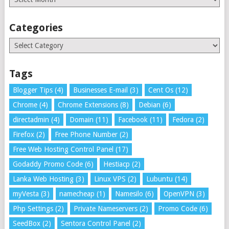
Categories
Categories
Tags
Blogger Tips
(4)
Businesses E-mail
(3)
Cent Os
(12)
Chrome
(4)
Chrome Extensions
(8)
Debian
(6)
directadmin
(4)
Domain
(11)
Facebook
(11)
Fedora
(2)
Firefox
(2)
Free Phone Number
(2)
Free Web Hosting Control Panel
(17)
Godaddy Promo Code
(6)
Hestiacp
(2)
Lanka Web Hosting
(3)
Linux VPS
(2)
Lubuntu
(14)
myVesta
(3)
namecheap
(1)
Namesilo
(6)
OpenVPN
(3)
Php Settings
(2)
Private Nameservers
(2)
Promo Code
(6)
SeedBox
(2)
Sentora Control Panel
(2)