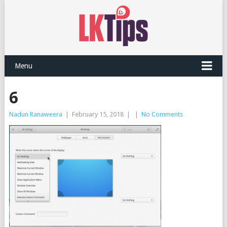
Menu
6
Nadun Ranaweera
|
February 15, 2018
|
|
No Comments