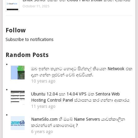
October 11, 2025
Follow
Subscribe to notifications
Random Posts
ඔබ ඉන්න තැනට හොදට සිග්නල් තියෙන Netwook එක
දැන ගන්න පුළුවන් වෙබ් අඩවියක්.
10 years ago
Ubuntu 12.04 සහ 14.04 VPS මත Sentora Web
Hosting Control Panel ස්ථාපනය කර ගන්නා ආකාරය
11 years ago
NameSilo.com හි ඔබේ Name Servers යාවත්කාලීන
කරගන්නේ කොහොමද ?
6 years ago