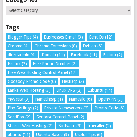
Categories
Tags
Blogger Tips
(4)
Businesses E-mail
(3)
Cent Os
(12)
Chrome
(4)
Chrome Extensions
(8)
Debian
(6)
directadmin
(4)
Domain
(11)
Facebook
(11)
Fedora
(2)
Firefox
(2)
Free Phone Number
(2)
Free Web Hosting Control Panel
(17)
Godaddy Promo Code
(6)
Hestiacp
(2)
Lanka Web Hosting
(3)
Linux VPS
(2)
Lubuntu
(14)
myVesta
(3)
namecheap
(1)
Namesilo
(6)
OpenVPN
(3)
Php Settings
(2)
Private Nameservers
(2)
Promo Code
(6)
SeedBox
(2)
Sentora Control Panel
(2)
Shared Web Hosting
(2)
Software
(9)
truecaller
(2)
ubuntu
(11)
Ubuntu Based
(3)
Useful Tips
(6)