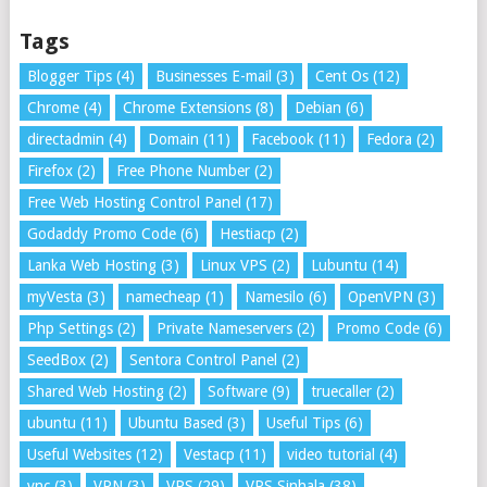
Tags
Blogger Tips
(4)
Businesses E-mail
(3)
Cent Os
(12)
Chrome
(4)
Chrome Extensions
(8)
Debian
(6)
directadmin
(4)
Domain
(11)
Facebook
(11)
Fedora
(2)
Firefox
(2)
Free Phone Number
(2)
Free Web Hosting Control Panel
(17)
Godaddy Promo Code
(6)
Hestiacp
(2)
Lanka Web Hosting
(3)
Linux VPS
(2)
Lubuntu
(14)
myVesta
(3)
namecheap
(1)
Namesilo
(6)
OpenVPN
(3)
Php Settings
(2)
Private Nameservers
(2)
Promo Code
(6)
SeedBox
(2)
Sentora Control Panel
(2)
Shared Web Hosting
(2)
Software
(9)
truecaller
(2)
ubuntu
(11)
Ubuntu Based
(3)
Useful Tips
(6)
Useful Websites
(12)
Vestacp
(11)
video tutorial
(4)
vnc
(3)
VPN
(3)
VPS
(29)
VPS Sinhala
(38)