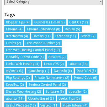
Tags
Blogger Tips
(4)
Businesses E-mail
(3)
Cent Os
(12)
Chrome
(4)
Chrome Extensions
(8)
Debian
(6)
directadmin
(4)
Domain
(11)
Facebook
(11)
Fedora
(2)
Firefox
(2)
Free Phone Number
(2)
Free Web Hosting Control Panel
(17)
Godaddy Promo Code
(6)
Hestiacp
(2)
Lanka Web Hosting
(3)
Linux VPS
(2)
Lubuntu
(14)
myVesta
(3)
namecheap
(1)
Namesilo
(6)
OpenVPN
(3)
Php Settings
(2)
Private Nameservers
(2)
Promo Code
(6)
SeedBox
(2)
Sentora Control Panel
(2)
Shared Web Hosting
(2)
Software
(9)
truecaller
(2)
ubuntu
(11)
Ubuntu Based
(3)
Useful Tips
(6)
Useful Websites
(12)
Vestacp
(11)
video tutorial
(4)