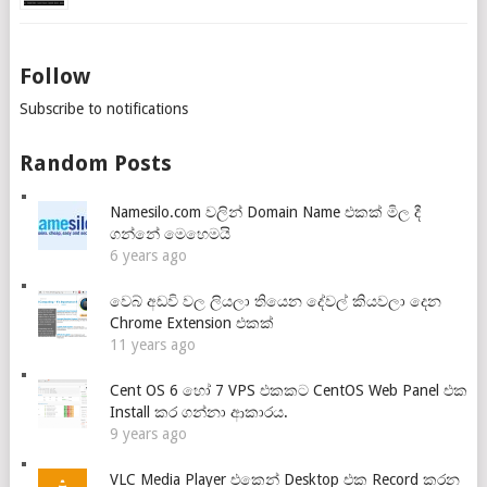
Follow
Subscribe to notifications
Random Posts
Namesilo.com වලින් Domain Name එකක් මිල දී
ගන්නේ මෙහෙමයි
6 years ago
වෙබ් අඩවි වල ලියලා තියෙන දේවල් කියවලා දෙන
Chrome Extension එකක්
11 years ago
Cent OS 6 හෝ 7 VPS එකකට CentOS Web Panel එක
Install කර ගන්නා ආකාරය.
9 years ago
VLC Media Player එකෙන් Desktop එක Record කරන