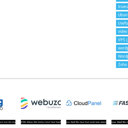
trueca
Ubun
Usefu
video 
VPS
(
word
Wordp
Zoho 