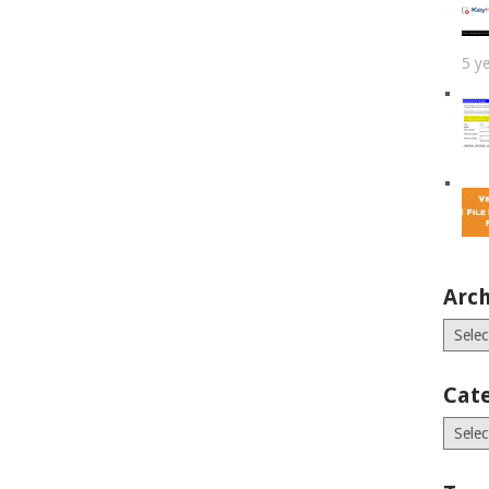
5 y
Arch
Archiv
Cat
Catego