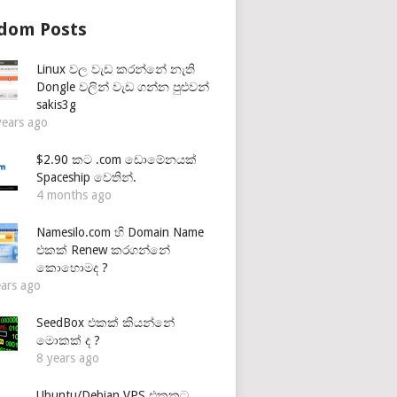
dom Posts
Linux වල වැඩ කරන්නේ නැති
Dongle වලින් වැඩ ගන්න පුළුවන්
sakis3g
years ago
$2.90 කට .com ඩොමේනයක්
Spaceship වෙතින්.
4 months ago
Namesilo.com හි Domain Name
එකක් Renew කරගන්නේ
කොහොමද ?
ears ago
SeedBox එකක් කියන්නේ
මොකක් ද ?
8 years ago
Ubuntu/Debian VPS එකකට