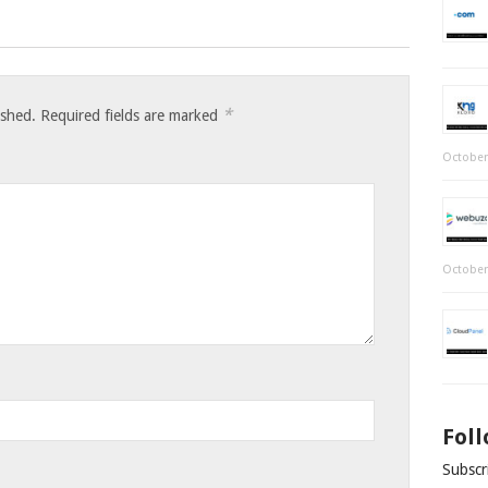
*
ished.
Required fields are marked
October
October
Fol
Subscri