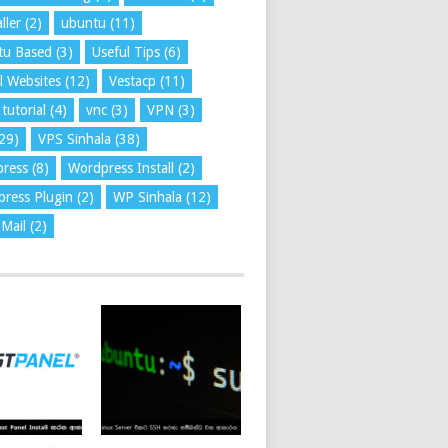
ller
(2)
ubuntu
(11)
tu Based
(3)
Useful Tips
(6)
l Websites
(12)
Vestacp
(11)
tutorial
(4)
vnc
(3)
VPN
(3)
29)
VPS Sinhala
(38)
press
(8)
Wordpress Install
(2)
ress Plugin
(2)
WP Sinhala
(12)
Mail
(2)