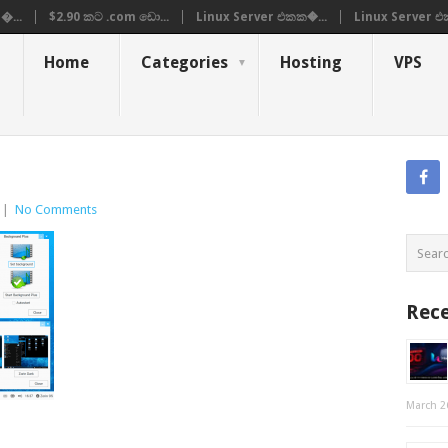
�...
$2.90 කට .com ඩො...
Linux Server එකක�...
Linux Server එ
Home
Categories
Hosting
VPS
|
No Comments
Rece
March 2