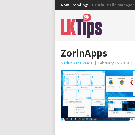
Now Trending:
HestiaCP File Manager 
ZorinApps
Nadun Ranaweera
|
February 15, 2018
|