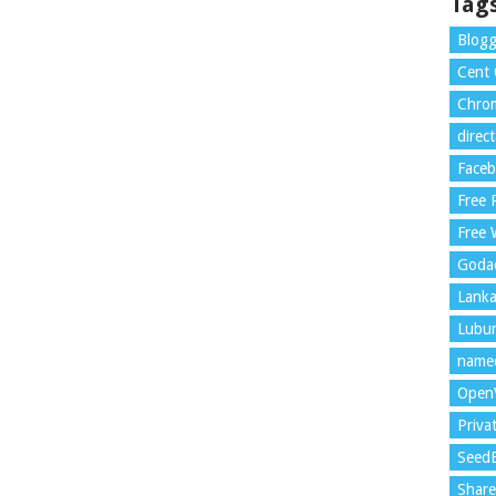
Tag
Blogg
Cent
Chrom
direc
Face
Free
Free 
Goda
Lank
Lubu
name
Open
Priva
Seed
Shar