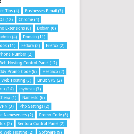
s
er Tips
(4)
Businesses E-mail
(3)
 Os
(12)
Chrome
(4)
e Extensions
(8)
Debian
(6)
tadmin
(4)
Domain
(11)
book
(11)
Fedora
(2)
Firefox
(2)
 Phone Number
(2)
Web Hosting Control Panel
(17)
ddy Promo Code
(6)
Hestiacp
(2)
a Web Hosting
(3)
Linux VPS
(2)
ntu
(14)
myVesta
(3)
cheap
(1)
Namesilo
(6)
VPN
(3)
Php Settings
(2)
te Nameservers
(2)
Promo Code
(6)
Box
(2)
Sentora Control Panel
(2)
ed Web Hosting
(2)
Software
(9)