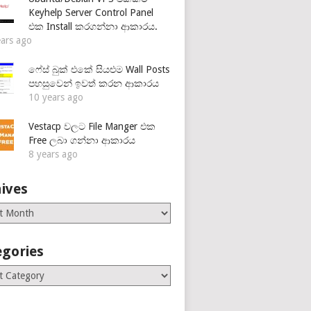
Keyhelp Server Control Panel
එක Install කරගන්නා ආකාරය.
ears ago
ෆේස් බුක් එකේ සියළුම Wall Posts
පහසුවෙන් ඉවත් කරන ආකාරය
10 years ago
Vestacp වලට File Manger එක
Free ලබා ගන්නා ආකාරය
8 years ago
ives
es
egories
ries