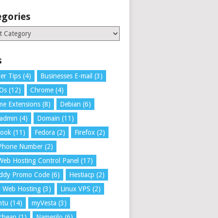
egories
ries
s
er Tips
(4)
Businesses E-mail
(3)
 Os
(12)
Chrome
(4)
e Extensions
(8)
Debian
(6)
tadmin
(4)
Domain
(11)
book
(11)
Fedora
(2)
Firefox
(2)
 Phone Number
(2)
Web Hosting Control Panel
(17)
ddy Promo Code
(6)
Hestiacp
(2)
a Web Hosting
(3)
Linux VPS
(2)
ntu
(14)
myVesta
(3)
cheap
(1)
Namesilo
(6)