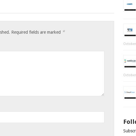
*
ished.
Required fields are marked
October
October
Fol
Subscri