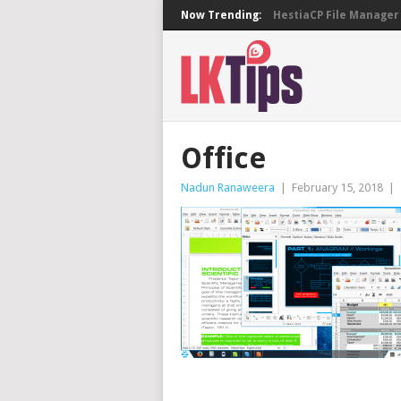
Now Trending:
HestiaCP File Manager 
Office
Nadun Ranaweera
|
February 15, 2018
|