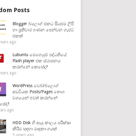
dom Posts
Blogger බ්ලොග් එකට සියළුම ලිපි
හා ප්‍රතිචාර ගණන පෙන්වන ගැජට්
එකක්
years ago
Lubuntu මෙහෙයුම් පද්ධතියේ
Flash player එක ස්ථාපනය
කරන්නේ කෙසේද?
years ago
WordPress වෙබ්/බ්ලොග්
අඩවියක Posts/Pages තොග
වශයෙන් ඉවත් කරන්නේ
සේද?
ears ago
HDD Disk හි ආයු කාලය පරීක්ෂා
කිරීම සඳහා මෘදුකාංගයක්
5 years ago