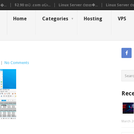
�...
$2.90 කට .com ඩො...
Linux Server එකක�...
Linux Server එ
Home
Categories
Hosting
VPS
|
No Comments
Rece
March 2