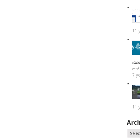
11 
එකක
ගන
7 y
11 
Arch
Archiv