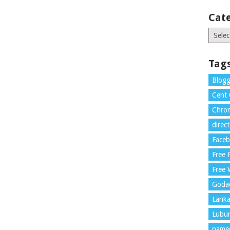
Cat
Catego
Tag
Blogg
Cent
Chrom
direc
Face
Free
Free 
Goda
Lank
Lubu
name