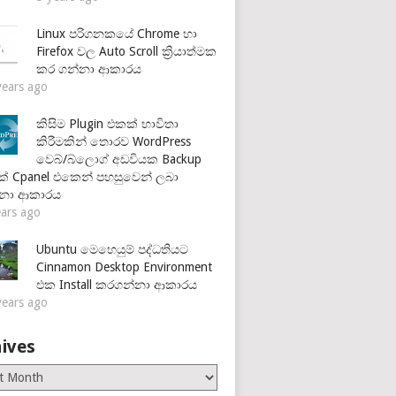
Linux පරිගනකයේ Chrome හා
Firefox වල Auto Scroll ක්‍රියාත්මක
කර ගන්නා ආකාරය
years ago
කිසිම Plugin එකක් භාවිතා
කිරීමකින් තොරව WordPress
වෙබ්/බ්ලොග් අඩවියක Backup
් Cpanel එකෙන් පහසුවෙන් ලබා
්නා ආකාරය
ears ago
Ubuntu මෙහෙයුම් පද්ධතියට
Cinnamon Desktop Environment
එක Install කරගන්නා ආකාරය
years ago
ives
es