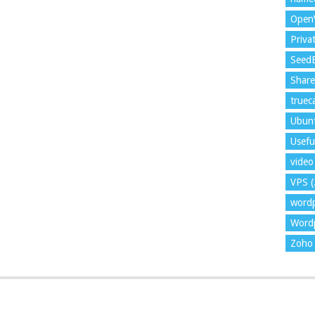
Open
Priva
Seed
Shar
trueca
Ubun
Usefu
video 
VPS
(
word
Wordp
Zoho 