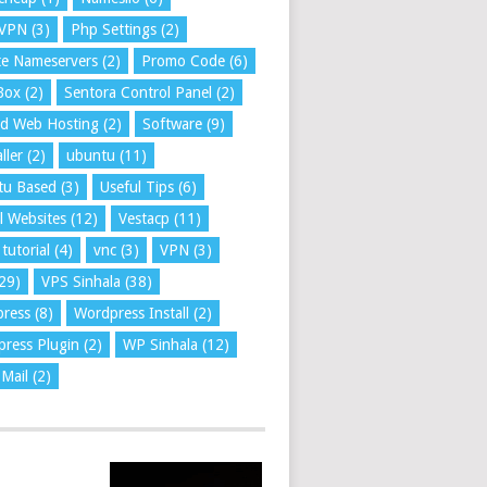
VPN
(3)
Php Settings
(2)
te Nameservers
(2)
Promo Code
(6)
Box
(2)
Sentora Control Panel
(2)
ed Web Hosting
(2)
Software
(9)
ller
(2)
ubuntu
(11)
tu Based
(3)
Useful Tips
(6)
l Websites
(12)
Vestacp
(11)
tutorial
(4)
vnc
(3)
VPN
(3)
29)
VPS Sinhala
(38)
press
(8)
Wordpress Install
(2)
ress Plugin
(2)
WP Sinhala
(12)
Mail
(2)