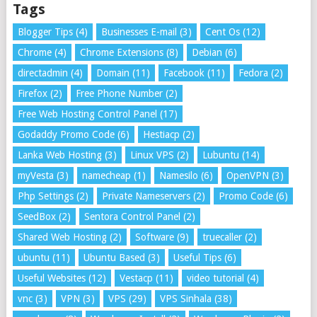
Tags
Blogger Tips
(4)
Businesses E-mail
(3)
Cent Os
(12)
Chrome
(4)
Chrome Extensions
(8)
Debian
(6)
directadmin
(4)
Domain
(11)
Facebook
(11)
Fedora
(2)
Firefox
(2)
Free Phone Number
(2)
Free Web Hosting Control Panel
(17)
Godaddy Promo Code
(6)
Hestiacp
(2)
Lanka Web Hosting
(3)
Linux VPS
(2)
Lubuntu
(14)
myVesta
(3)
namecheap
(1)
Namesilo
(6)
OpenVPN
(3)
Php Settings
(2)
Private Nameservers
(2)
Promo Code
(6)
SeedBox
(2)
Sentora Control Panel
(2)
Shared Web Hosting
(2)
Software
(9)
truecaller
(2)
ubuntu
(11)
Ubuntu Based
(3)
Useful Tips
(6)
Useful Websites
(12)
Vestacp
(11)
video tutorial
(4)
vnc
(3)
VPN
(3)
VPS
(29)
VPS Sinhala
(38)