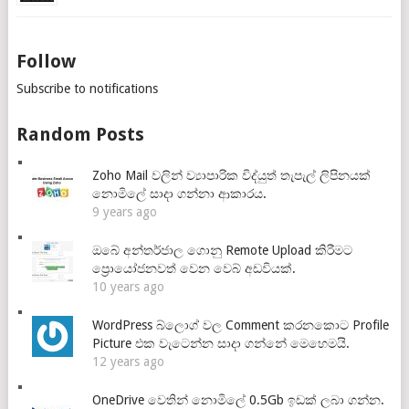
Follow
Subscribe to notifications
Random Posts
Zoho Mail වලින් ව්‍යාපාරික විද්යුත් තැපැල් ලිපිනයක්
නොමිලේ සාදා ගන්නා ආකාරය.
9 years ago
ඔබේ අන්තර්ජාල ගොනු Remote Upload කිරීමට
ප්‍රොයෝජනවත් වෙන වෙබ් අඩවියක්.
10 years ago
WordPress බ්ලොග් වල Comment කරනකොට Profile
Picture එක වැටෙන්න සාදා ගන්නේ මෙහෙමයි.
12 years ago
OneDrive වෙතින් නොමිලේ 0.5Gb ඉඩක් ලබා ගන්න.