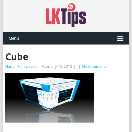
Menu
Cube
Nadun Ranaweera
|
February 15, 2018
|
|
No Comments