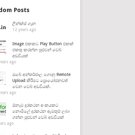
dom Posts
ලින්ක්ස් ගැන
12 years ago
Image එකකට Play Button එකක්
එකතු කරන්න පුළුවන් වෙබ්
අඩවියක්
years ago
ඔබේ අන්තර්ජාල ගොනු Remote
Upload කිරීමට ප්‍රොයෝජනවත්
වෙන වෙබ් අඩවියක්.
years ago
ඕනෑම දුරකථන අංකයකට
නොමිලේ දුරකථන ඇමතුම් ලබා
ගන්න පුළුවන් වෙබ් අඩවියක්
ears ago