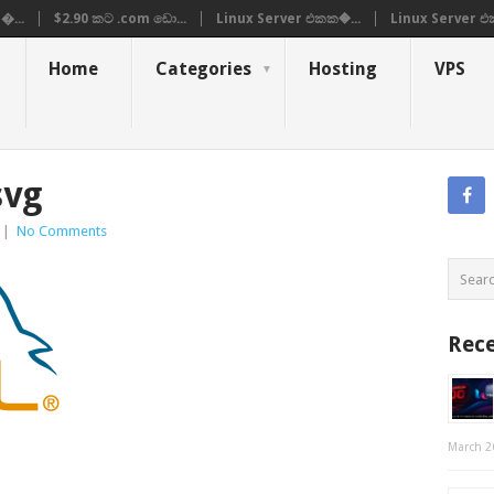
�...
$2.90 කට .com ඩො...
Linux Server එකක�...
Linux Server එ
Home
Categories
Hosting
VPS
svg
|
No Comments
Rece
March 2