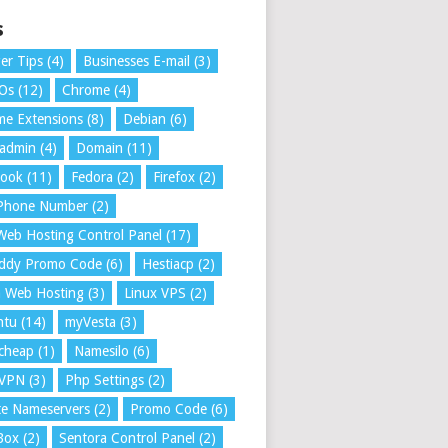
s
er Tips
(4)
Businesses E-mail
(3)
 Os
(12)
Chrome
(4)
e Extensions
(8)
Debian
(6)
tadmin
(4)
Domain
(11)
book
(11)
Fedora
(2)
Firefox
(2)
 Phone Number
(2)
Web Hosting Control Panel
(17)
ddy Promo Code
(6)
Hestiacp
(2)
a Web Hosting
(3)
Linux VPS
(2)
ntu
(14)
myVesta
(3)
cheap
(1)
Namesilo
(6)
VPN
(3)
Php Settings
(2)
te Nameservers
(2)
Promo Code
(6)
Box
(2)
Sentora Control Panel
(2)