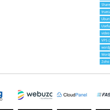
Shar
trueca
Ubun
Usefu
video 
VPS
(
word
Wordp
Zoho 