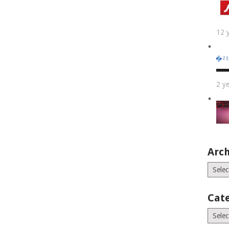
12 
2 y
Arch
Archiv
Cat
Catego