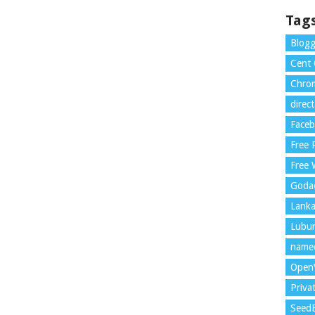
Tag
Blogg
Cent
Chrom
direc
Face
Free
Free 
Goda
Lank
Lubu
name
Open
Priva
Seed