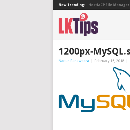
Now Trending:
HestiaCP File Manager 
1200px-MySQL.
Nadun Ranaweera
|
February 15, 2018
|