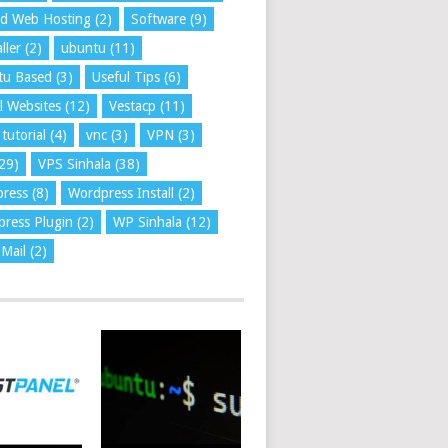
ed Web Hosting
(2)
Software
(9)
ller
(2)
ubuntu
(11)
tu Based
(3)
Useful Tips
(6)
l Websites
(12)
Vestacp
(11)
tutorial
(4)
vnc
(3)
VPN
(3)
29)
VPS Sinhala
(38)
press
(8)
Wordpress Install
(2)
ress Plugin
(2)
WP Sinhala
(12)
Mail
(2)