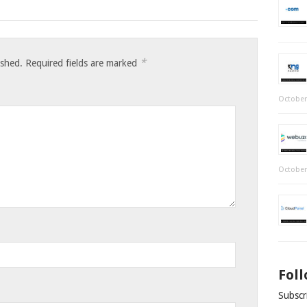
*
ished.
Required fields are marked
October
October
Fol
Subscri