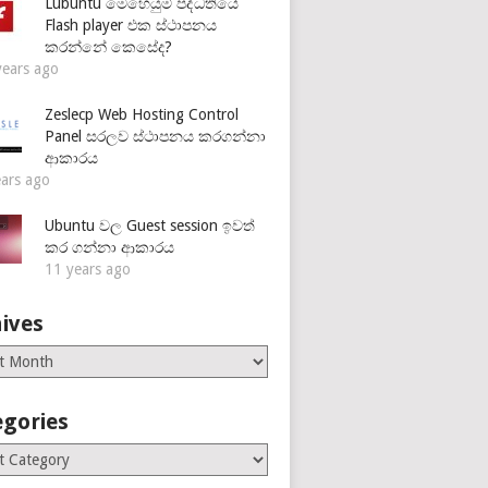
Lubuntu මෙහෙයුම් පද්ධතියේ
Flash player එක ස්ථාපනය
කරන්නේ කෙසේද?
years ago
Zeslecp Web Hosting Control
Panel සරලව ස්ථාපනය කරගන්නා
ආකාරය
ears ago
Ubuntu වල Guest session ඉවත්
කර ගන්නා ආකාරය
11 years ago
ives
es
egories
ries