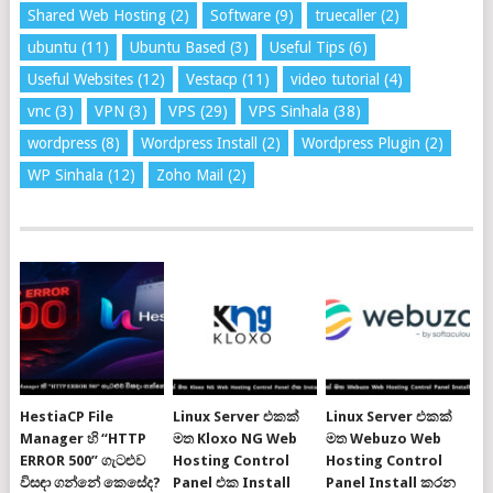
Shared Web Hosting
(2)
Software
(9)
truecaller
(2)
ubuntu
(11)
Ubuntu Based
(3)
Useful Tips
(6)
Useful Websites
(12)
Vestacp
(11)
video tutorial
(4)
vnc
(3)
VPN
(3)
VPS
(29)
VPS Sinhala
(38)
wordpress
(8)
Wordpress Install
(2)
Wordpress Plugin
(2)
WP Sinhala
(12)
Zoho Mail
(2)
HestiaCP File
Linux Server එකක්
Linux Server එකක්
Manager හි “HTTP
මත Kloxo NG Web
මත Webuzo Web
ERROR 500” ගැටළුව
Hosting Control
Hosting Control
විසඳා ගන්නේ කෙසේද?
Panel එක Install
Panel Install කරන