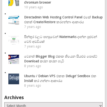
chromium browser
10 years ago
Directadmin Web Hosting Control Panel එකේ Backup
එකක් Create/Restore කරගන්නා ආකාරය
7 years ago
පින්තූර වලට පහසුවෙන් Watermarks දාන්න පුළුවන්
වෙබ් අඩවියක්
7 years ago
වෙනත් Blogger Blog එකක තියෙන සියළුම පොස්ට්
Download කරන කරන හැටි
8 years ago
Ubuntu / Debian VPS එකක Deluge’ Seedbox එක
Install කර ගන්නා ආකාරය
8 years ago
Archives
Archives