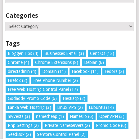
Categories
Categories
Tags
Blogger Tips
(4)
Businesses E-mail
(3)
Cent Os
(12)
Chrome
(4)
Chrome Extensions
(8)
Debian
(6)
directadmin
(4)
Domain
(11)
Facebook
(11)
Fedora
(2)
Firefox
(2)
Free Phone Number
(2)
Free Web Hosting Control Panel
(17)
Godaddy Promo Code
(6)
Hestiacp
(2)
Lanka Web Hosting
(3)
Linux VPS
(2)
Lubuntu
(14)
myVesta
(3)
namecheap
(1)
Namesilo
(6)
OpenVPN
(3)
Php Settings
(2)
Private Nameservers
(2)
Promo Code
(6)
SeedBox
(2)
Sentora Control Panel
(2)