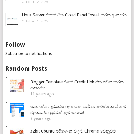
October 12, 2025
Linux Server එකක් මත Cloud Panel Install කරන ආකාරය
October 11, 2025
Follow
Subscribe to notifications
Random Posts
Blogger Template එකේ Credit Link එක ඉවත් කරන
ආකාරය
11 years ago
නොදන්නා දුරකථන අංකයක භාවිතා කරන්නාගේ නම
බලාගන්න පුළුවන් ක්‍රම දෙකක්
9 years ago
32bit Ubuntu පරිගණක වලට Chrome වෙනුවට