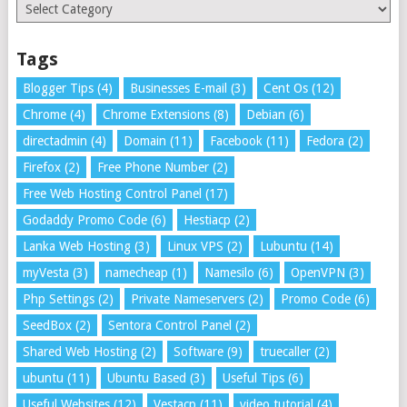
Categories
Tags
Blogger Tips
(4)
Businesses E-mail
(3)
Cent Os
(12)
Chrome
(4)
Chrome Extensions
(8)
Debian
(6)
directadmin
(4)
Domain
(11)
Facebook
(11)
Fedora
(2)
Firefox
(2)
Free Phone Number
(2)
Free Web Hosting Control Panel
(17)
Godaddy Promo Code
(6)
Hestiacp
(2)
Lanka Web Hosting
(3)
Linux VPS
(2)
Lubuntu
(14)
myVesta
(3)
namecheap
(1)
Namesilo
(6)
OpenVPN
(3)
Php Settings
(2)
Private Nameservers
(2)
Promo Code
(6)
SeedBox
(2)
Sentora Control Panel
(2)
Shared Web Hosting
(2)
Software
(9)
truecaller
(2)
ubuntu
(11)
Ubuntu Based
(3)
Useful Tips
(6)
Useful Websites
(12)
Vestacp
(11)
video tutorial
(4)