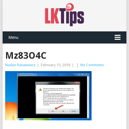
Menu
Mz83O4C
Nadun Ranaweera
|
February 15, 2018
|
|
No Comments