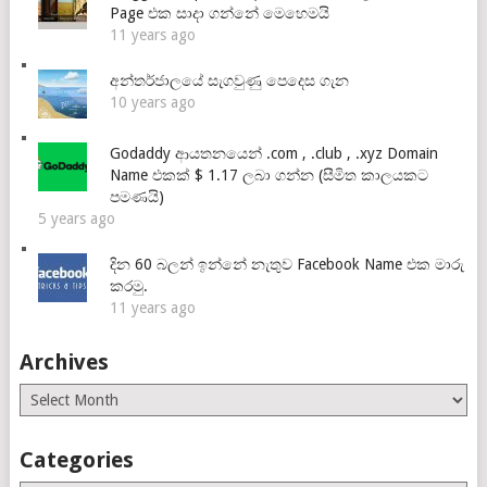
Page එක සාදා ගන්නේ මෙහෙමයි
11 years ago
අන්තර්ජාලයේ සැගවුණු පෙදෙස ගැන
10 years ago
Godaddy ආයතනයෙන් .com , .club , .xyz Domain
Name එකක් $ 1.17 ලබා ගන්න (සීමිත කාලයකට
පමණයි)
5 years ago
දින 60 බලන් ඉන්නේ නැතුව Facebook Name එක මාරු
කරමු.
11 years ago
Archives
Archives
Categories