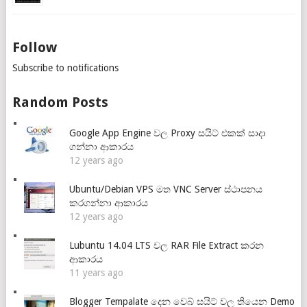
Follow
Subscribe to notifications
Random Posts
Google App Engine වල Proxy සයිට් එකක් සාදා
ගන්නා ආකාරය
12 years ago
Ubuntu/Debian VPS මත VNC Server ස්ථාපනය
කරගන්නා ආකාරය
12 years ago
Lubuntu 14.04 LTS වල RAR File Extract කරන
ආකාරය
11 years ago
Blogger Tempalate දෙන වෙබ් සයිට් වල තියෙන Demo