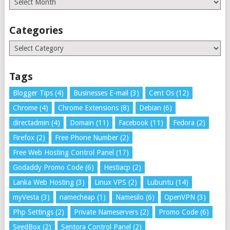
Categories
Categories
Tags
Blogger Tips
(4)
Businesses E-mail
(3)
Cent Os
(12)
Chrome
(4)
Chrome Extensions
(8)
Debian
(6)
directadmin
(4)
Domain
(11)
Facebook
(11)
Fedora
(2)
Firefox
(2)
Free Phone Number
(2)
Free Web Hosting Control Panel
(17)
Godaddy Promo Code
(6)
Hestiacp
(2)
Lanka Web Hosting
(3)
Linux VPS
(2)
Lubuntu
(14)
myVesta
(3)
namecheap
(1)
Namesilo
(6)
OpenVPN
(3)
Php Settings
(2)
Private Nameservers
(2)
Promo Code
(6)
SeedBox
(2)
Sentora Control Panel
(2)