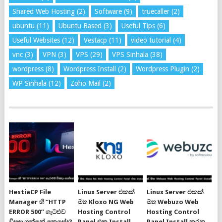
Shared Web Hosting
(2)
Software
(9)
truecaller
(2)
ubuntu
(11)
Ubuntu Based
(3)
Useful Tips
(6)
Useful Websites
(12)
Vestacp
(11)
video tutorial
(4)
vnc
(3)
VPN
(3)
VPS
(29)
VPS Sinhala
(38)
wordpress
(8)
Wordpress Install
(2)
Wordpress Plugin
(2)
WP Sinhala
(12)
Zoho Mail
(2)
HestiaCP File
Linux Server එකක්
Linux Server එකක්
Manager හි “HTTP
මත Kloxo NG Web
මත Webuzo Web
ERROR 500” ගැටළුව
Hosting Control
Hosting Control
විසඳා ගන්නේ කෙසේද?
Panel එක Install
Panel Install කරන