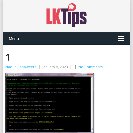
Menu
1
Nadun Ranaweera
|
January 8, 2023
|
|
No Comments