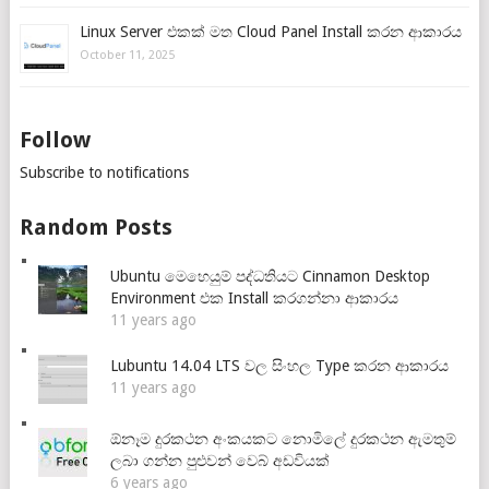
Linux Server එකක් මත Cloud Panel Install කරන ආකාරය
October 11, 2025
Follow
Subscribe to notifications
Random Posts
Ubuntu මෙහෙයුම් පද්ධතියට Cinnamon Desktop
Environment එක Install කරගන්නා ආකාරය
11 years ago
Lubuntu 14.04 LTS වල සිංහල Type කරන ආකාරය
11 years ago
ඕනෑම දුරකථන අංකයකට නොමිලේ දුරකථන ඇමතුම්
ලබා ගන්න පුළුවන් වෙබ් අඩවියක්
6 years ago