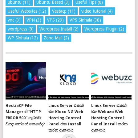
ubuntu
(11)
Ubuntu Based
(3)
Useful Tips
(6)
Useful Websites
(12)
Vestacp
(11)
video tutorial
(4)
vnc
(3)
VPN
(3)
VPS
(29)
VPS Sinhala
(38)
wordpress
(8)
Wordpress Install
(2)
Wordpress Plugin
(2)
WP Sinhala
(12)
Zoho Mail
(2)
HestiaCP File
Linux Server එකක්
Linux Server එකක්
Manager හි “HTTP
මත Kloxo NG Web
මත Webuzo Web
ERROR 500” ගැටළුව
Hosting Control
Hosting Control
විසඳා ගන්නේ කෙසේද?
Panel එක Install
Panel Install කරන
කරන ආකාරය
ආකාරය