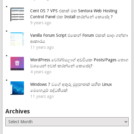
Cent OS 7 VPS එකක් මත Sentora Web Hosting
Control Panel එක Install කරන්නේ කෙසේද ?
9 years ago
Vanilla Forum Script එකෙන් Forum එකක් සාදා ගන්නා
ආකාරය
11 years ago
WordPress වෙබ්/බ්ලොග් අඩවියක Posts/Pages තොග
වශයෙන් ඉවත් කරන්නේ කෙසේද?
4 years ago
Windows 7 වගේ අතුරු මුහුනතක් සහිත Linux
මෙහෙයුම් පද්ධතියක්
11 years ago
Archives
Archives