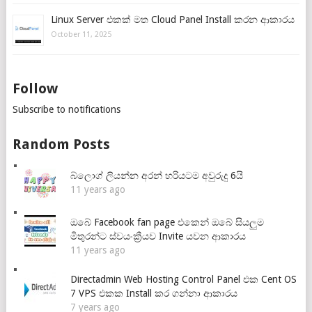
Linux Server එකක් මත Cloud Panel Install කරන ආකාරය
October 11, 2025
Follow
Subscribe to notifications
Random Posts
බ්ලොග් ලියන්න අරන් හරියටම අවුරුදු 6යි
11 years ago
ඔබේ Facebook fan page එකෙන් ඔබේ සියලුම
මිතුරන්ට ස්වයංක්‍රීයව Invite යවන ආකාරය
11 years ago
Directadmin Web Hosting Control Panel එක Cent OS
7 VPS එකක Install කර ගන්නා ආකාරය
7 years ago