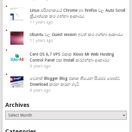
Linux පරිගනකයේ Chrome හා Firefox වල Auto Scroll
ක්‍රියාත්මක කර ගන්නා ආකාරය
11 years ago
Ubuntu වල Guest session ඉවත් කර ගන්නා ආකාරය
11 years ago
Cent OS 6,7 VPS එකක Kloxo Mr Web Hosting
Control Panel එක Install කරගන්නා ආකාරය
9 years ago
වෙනත් Blogger Blog එකක තියෙන සියළුම පොස්ට්
Download කරන කරන හැටි
8 years ago
Archives
Archives
Categories