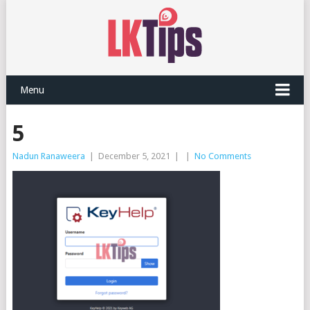
Menu
5
Nadun Ranaweera
|
December 5, 2021
|
|
No Comments