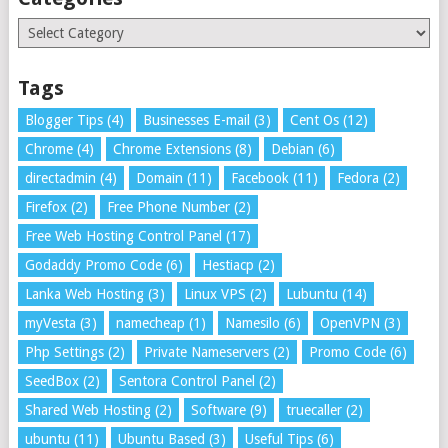
Categories
Tags
Blogger Tips
(4)
Businesses E-mail
(3)
Cent Os
(12)
Chrome
(4)
Chrome Extensions
(8)
Debian
(6)
directadmin
(4)
Domain
(11)
Facebook
(11)
Fedora
(2)
Firefox
(2)
Free Phone Number
(2)
Free Web Hosting Control Panel
(17)
Godaddy Promo Code
(6)
Hestiacp
(2)
Lanka Web Hosting
(3)
Linux VPS
(2)
Lubuntu
(14)
myVesta
(3)
namecheap
(1)
Namesilo
(6)
OpenVPN
(3)
Php Settings
(2)
Private Nameservers
(2)
Promo Code
(6)
SeedBox
(2)
Sentora Control Panel
(2)
Shared Web Hosting
(2)
Software
(9)
truecaller
(2)
ubuntu
(11)
Ubuntu Based
(3)
Useful Tips
(6)