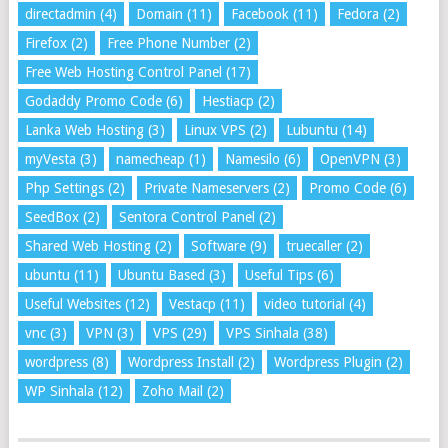
directadmin
(4)
Domain
(11)
Facebook
(11)
Fedora
(2)
Firefox
(2)
Free Phone Number
(2)
Free Web Hosting Control Panel
(17)
Godaddy Promo Code
(6)
Hestiacp
(2)
Lanka Web Hosting
(3)
Linux VPS
(2)
Lubuntu
(14)
myVesta
(3)
namecheap
(1)
Namesilo
(6)
OpenVPN
(3)
Php Settings
(2)
Private Nameservers
(2)
Promo Code
(6)
SeedBox
(2)
Sentora Control Panel
(2)
Shared Web Hosting
(2)
Software
(9)
truecaller
(2)
ubuntu
(11)
Ubuntu Based
(3)
Useful Tips
(6)
Useful Websites
(12)
Vestacp
(11)
video tutorial
(4)
vnc
(3)
VPN
(3)
VPS
(29)
VPS Sinhala
(38)
wordpress
(8)
Wordpress Install
(2)
Wordpress Plugin
(2)
WP Sinhala
(12)
Zoho Mail
(2)