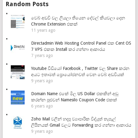
Random Posts
වෙබ් අඩවි වල ලියලා තියෙන දේවල් කියවලා දෙන
Chrome Extension එකක්
11 years ago
Directadmin Web Hosting Control Panel එක Cent OS
7 VPS එකක Install කර ගන්නා ආකාරය
7 years ago
Youtube වීඩියෝ Facebook , Twitter වල Share කරන
අයට ඉතාමත් ප්‍රොයෝජනවත් වෙන වෙබ් අඩවියක්
9 years ago
Domain Name එකේ මිල US Dollar එකකින් අඩු
කරන්න පුළුවන් Namesilo Coupon Code එකක්
6 years ago
Zoho Mail වලින් හදපු ව්‍යාපාරික විද්යුත් තැපැල්
ලිපිනයක් Gmail වලට Forwarding කර ගන්නා ආකාරය
9 years ago