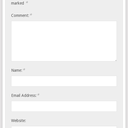
*
marked
*
Comment:
*
Name:
*
Email Address:
Website: