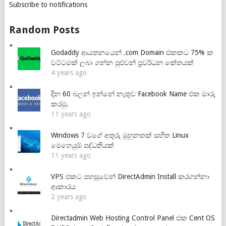
Subscribe to notifications
Random Posts
Godaddy ආයතනයෙන් .com Domain එකකට 75% ක
වට්ටමක් ලබා ගන්න පුළුවන් ප්‍රවර්ධන කේතයක්
4 years ago
දින 60 බලන් ඉන්නේ නැතුව Facebook Name එක මාරු
කරමු.
11 years ago
Windows 7 වගේ අතුරු මුහුනතක් සහිත Linux
මෙහෙයුම් පද්ධතියක්
11 years ago
VPS එකට පහසුවෙන් DirectAdmin Install කරගන්නා
ආකාරය
2 years ago
Directadmin Web Hosting Control Panel එක Cent OS