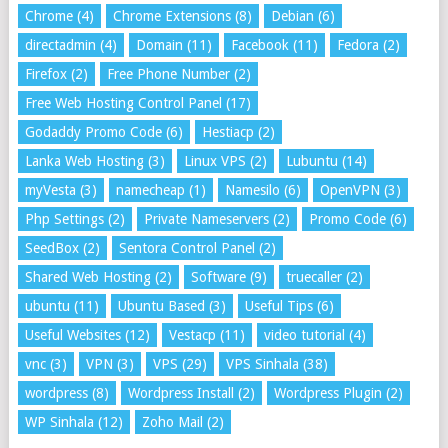
Chrome
(4)
Chrome Extensions
(8)
Debian
(6)
directadmin
(4)
Domain
(11)
Facebook
(11)
Fedora
(2)
Firefox
(2)
Free Phone Number
(2)
Free Web Hosting Control Panel
(17)
Godaddy Promo Code
(6)
Hestiacp
(2)
Lanka Web Hosting
(3)
Linux VPS
(2)
Lubuntu
(14)
myVesta
(3)
namecheap
(1)
Namesilo
(6)
OpenVPN
(3)
Php Settings
(2)
Private Nameservers
(2)
Promo Code
(6)
SeedBox
(2)
Sentora Control Panel
(2)
Shared Web Hosting
(2)
Software
(9)
truecaller
(2)
ubuntu
(11)
Ubuntu Based
(3)
Useful Tips
(6)
Useful Websites
(12)
Vestacp
(11)
video tutorial
(4)
vnc
(3)
VPN
(3)
VPS
(29)
VPS Sinhala
(38)
wordpress
(8)
Wordpress Install
(2)
Wordpress Plugin
(2)
WP Sinhala
(12)
Zoho Mail
(2)