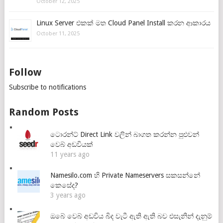
October 12, 2025
Linux Server එකක් මත Cloud Panel Install කරන ආකාරය
October 11, 2025
Follow
Subscribe to notifications
Random Posts
ටොරන්ට් Direct Link වලින් බාගත කරන්න පුළුවන්
වෙබ් අඩවියක්
11 years ago
Namesilo.com හි Private Nameservers සකසන්නේ
කෙසේද?
3 years ago
ඔබේ වෙබ් අඩවිය බිද වැටී ඇති ඇති බව එසැනින් දැනුම්