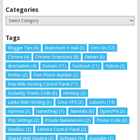
Categories
Categories
Tags
Blogger Tips
(4)
Businesses E-mail
(3)
Cent Os
(12)
Chrome
(4)
Chrome Extensions
(8)
Debian
(6)
directadmin
(4)
Domain
(11)
Facebook
(11)
Fedora
(2)
Firefox
(2)
Free Phone Number
(2)
Free Web Hosting Control Panel
(17)
Godaddy Promo Code
(6)
Hestiacp
(2)
Lanka Web Hosting
(3)
Linux VPS
(2)
Lubuntu
(14)
myVesta
(3)
namecheap
(1)
Namesilo
(6)
OpenVPN
(3)
Php Settings
(2)
Private Nameservers
(2)
Promo Code
(6)
SeedBox
(2)
Sentora Control Panel
(2)
Shared Web Hosting
(2)
Software
(9)
truecaller
(2)