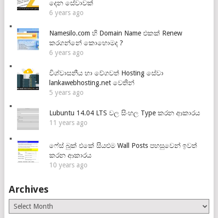
දෙන සේවාවක්
6 years ago
Namesilo.com හි Domain Name එකක් Renew
කරගන්නේ කොහොමද ?
6 years ago
විශ්වාසනීය හා වේගවත් Hosting සේවා
lankawebhosting.net වෙතින්
5 years ago
Lubuntu 14.04 LTS වල සිංහල Type කරන ආකාරය
11 years ago
ෆේස් බුක් එකේ සියළුම Wall Posts පහසුවෙන් ඉවත්
කරන ආකාරය
10 years ago
Archives
Archives