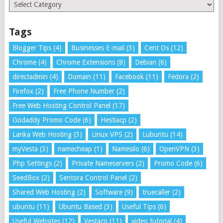
Categories
Tags
Blogger Tips
(4)
Businesses E-mail
(3)
Cent Os
(12)
Chrome
(4)
Chrome Extensions
(8)
Debian
(6)
directadmin
(4)
Domain
(11)
Facebook
(11)
Fedora
(2)
Firefox
(2)
Free Phone Number
(2)
Free Web Hosting Control Panel
(17)
Godaddy Promo Code
(6)
Hestiacp
(2)
Lanka Web Hosting
(3)
Linux VPS
(2)
Lubuntu
(14)
myVesta
(3)
namecheap
(1)
Namesilo
(6)
OpenVPN
(3)
Php Settings
(2)
Private Nameservers
(2)
Promo Code
(6)
SeedBox
(2)
Sentora Control Panel
(2)
Shared Web Hosting
(2)
Software
(9)
truecaller
(2)
ubuntu
(11)
Ubuntu Based
(3)
Useful Tips
(6)
Useful Websites
(12)
Vestacp
(11)
video tutorial
(4)