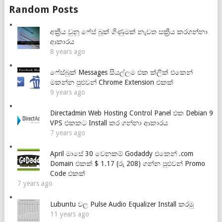
Random Posts
අක්‍රීය වුනු ෆේස් බුක් ගිණුමක් නැවත සක්‍රීය කරගන්නා
ආකාරය
8 years ago
ෆේස්බුක් Messages සියල්ලම එක ක්ලික් එකෙන්
මකන්න පුළුවන් Chrome Extension එකක්
9 years ago
Directadmin Web Hosting Control Panel එක Debian 9
VPS එකකට Install කර ගන්නා ආකාරය
7 years ago
April මාසේ 30 වෙනකම් Godaddy එකෙන් .com
Domain එකක් $ 1.17 (රු 208) ගන්න පුළුවන් Promo
Code එකක්
7 years ago
Lubuntu වල Pulse Audio Equalizer Install කරමු
11 years ago