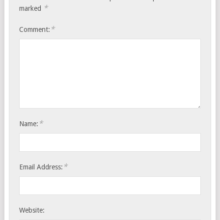
*
marked
*
Comment:
*
Name:
*
Email Address:
Website: