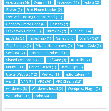
directadmin
(4)
Domain
(11)
Facebook
(11)
Fedora
(2)
Firefox
(2)
Free Phone Number
(2)
Free Web Hosting Control Panel
(17)
Godaddy Promo Code
(6)
Hestiacp
(2)
Lanka Web Hosting
(3)
Linux VPS
(2)
Lubuntu
(14)
myVesta
(3)
namecheap
(1)
Namesilo
(6)
OpenVPN
(3)
Php Settings
(2)
Private Nameservers
(2)
Promo Code
(6)
SeedBox
(2)
Sentora Control Panel
(2)
Shared Web Hosting
(2)
Software
(9)
truecaller
(2)
ubuntu
(11)
Ubuntu Based
(3)
Useful Tips
(6)
Useful Websites
(12)
Vestacp
(11)
video tutorial
(4)
vnc
(3)
VPN
(3)
VPS
(29)
VPS Sinhala
(38)
wordpress
(8)
Wordpress Install
(2)
Wordpress Plugin
(2)
WP Sinhala
(12)
Zoho Mail
(2)