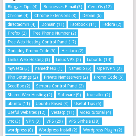
Blogger Tips
(4)
Businesses E-mail
(3)
Cent Os
(12)
Chrome
(4)
Chrome Extensions
(8)
Debian
(6)
directadmin
(4)
Domain
(11)
Facebook
(11)
Fedora
(2)
Firefox
(2)
Free Phone Number
(2)
Free Web Hosting Control Panel
(17)
Godaddy Promo Code
(6)
Hestiacp
(2)
Lanka Web Hosting
(3)
Linux VPS
(2)
Lubuntu
(14)
myVesta
(3)
namecheap
(1)
Namesilo
(6)
OpenVPN
(3)
Php Settings
(2)
Private Nameservers
(2)
Promo Code
(6)
SeedBox
(2)
Sentora Control Panel
(2)
Shared Web Hosting
(2)
Software
(9)
truecaller
(2)
ubuntu
(11)
Ubuntu Based
(3)
Useful Tips
(6)
Useful Websites
(12)
Vestacp
(11)
video tutorial
(4)
vnc
(3)
VPN
(3)
VPS
(29)
VPS Sinhala
(38)
wordpress
(8)
Wordpress Install
(2)
Wordpress Plugin
(2)