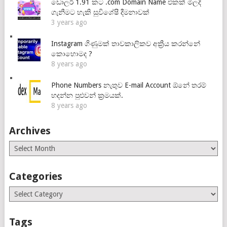
ඩොලර් 1.91 කට .com Domain Name එකක් මිලදී
ගැනීමට හැකි සුවිශේෂී දීමනාවක්
3 years ago
Instagram ගිණුමක් තාවකාලිකව අක්‍රීය කරන්නේ
කොහොමද ?
8 years ago
Phone Numbers නැතුව E-mail Account ඕනේ තරම්
හදන්න පුළුවන් ක්‍රමයක්.
8 years ago
Archives
Archives
Categories
Categories
Tags