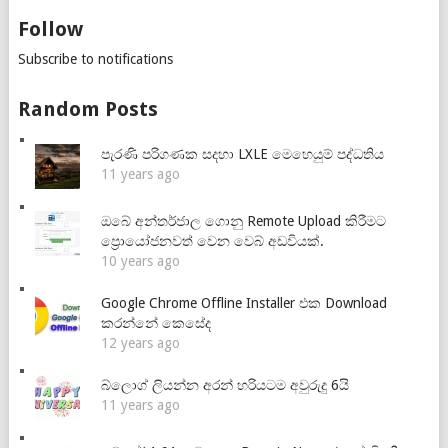
Follow
Subscribe to notifications
Random Posts
පැරණි පරිගණක සදහා LXLE මෙහෙයුම් පද්ධතිය
11 years ago
ඔබේ අන්තර්ජාල ගොනු Remote Upload කිරීමට
ප්‍රොයෝජනවත් වෙන වෙබ් අඩවියක්.
10 years ago
Google Chrome Offline Installer එක Download
කරන්නේ කෙසේද
12 years ago
බ්ලොග් ලියන්න අරන් හරියටම අවුරුදු 6යි
11 years ago