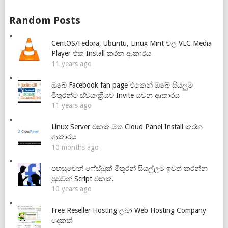
Random Posts
CentOS/Fedora, Ubuntu, Linux Mint වල VLC Media
Player එක Install කරන ආකාරය
11 years ago
ඔබේ Facebook fan page එකෙන් ඔබේ සියලුම
මිතුරන්ට ස්වයංක්‍රීයව Invite යවන ආකාරය
11 years ago
Linux Server එකක් මත Cloud Panel Install කරන
ආකාරය
10 months ago
පහසුවෙන් ෆේස්බුක් මිතුරන් සියල්ලම ඉවත් කරන්න
පුළුවන් Script එකක්.
10 years ago
Free Reseller Hosting ලබා Web Hosting Company
දෙකක්