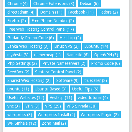
Chrome
(4)
Chrome Extensions
(8)
Debian
(6)
directadmin
(4)
Domain
(11)
Facebook
(11)
Fedora
(2)
Firefox
(2)
Free Phone Number
(2)
Free Web Hosting Control Panel
(17)
Godaddy Promo Code
(6)
Hestiacp
(2)
Lanka Web Hosting
(3)
Linux VPS
(2)
Lubuntu
(14)
myVesta
(3)
namecheap
(1)
Namesilo
(6)
OpenVPN
(3)
Php Settings
(2)
Private Nameservers
(2)
Promo Code
(6)
SeedBox
(2)
Sentora Control Panel
(2)
Shared Web Hosting
(2)
Software
(9)
truecaller
(2)
ubuntu
(11)
Ubuntu Based
(3)
Useful Tips
(6)
Useful Websites
(12)
Vestacp
(11)
video tutorial
(4)
vnc
(3)
VPN
(3)
VPS
(29)
VPS Sinhala
(38)
wordpress
(8)
Wordpress Install
(2)
Wordpress Plugin
(2)
WP Sinhala
(12)
Zoho Mail
(2)