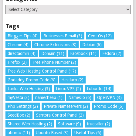
Categories
Tags
Blogger Tips
(4)
Businesses E-mail
(3)
Cent Os
(12)
Chrome
(4)
Chrome Extensions
(8)
Debian
(6)
directadmin
(4)
Domain
(11)
Facebook
(11)
Fedora
(2)
Firefox
(2)
Free Phone Number
(2)
Free Web Hosting Control Panel
(17)
Godaddy Promo Code
(6)
Hestiacp
(2)
Lanka Web Hosting
(3)
Linux VPS
(2)
Lubuntu
(14)
myVesta
(3)
namecheap
(1)
Namesilo
(6)
OpenVPN
(3)
Php Settings
(2)
Private Nameservers
(2)
Promo Code
(6)
SeedBox
(2)
Sentora Control Panel
(2)
Shared Web Hosting
(2)
Software
(9)
truecaller
(2)
ubuntu
(11)
Ubuntu Based
(3)
Useful Tips
(6)