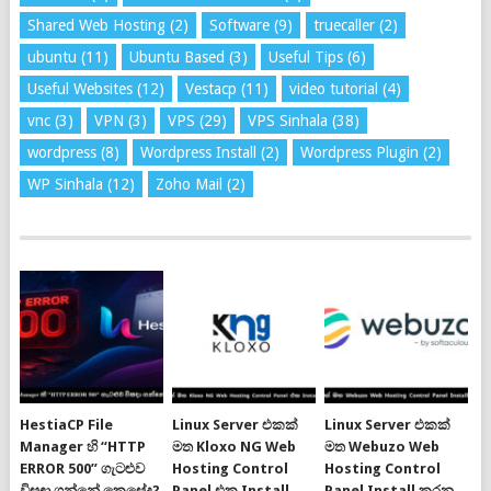
Shared Web Hosting
(2)
Software
(9)
truecaller
(2)
ubuntu
(11)
Ubuntu Based
(3)
Useful Tips
(6)
Useful Websites
(12)
Vestacp
(11)
video tutorial
(4)
vnc
(3)
VPN
(3)
VPS
(29)
VPS Sinhala
(38)
wordpress
(8)
Wordpress Install
(2)
Wordpress Plugin
(2)
WP Sinhala
(12)
Zoho Mail
(2)
HestiaCP File
Linux Server එකක්
Linux Server එකක්
Manager හි “HTTP
මත Kloxo NG Web
මත Webuzo Web
ERROR 500” ගැටළුව
Hosting Control
Hosting Control
විසඳා ගන්නේ කෙසේද?
Panel එක Install
Panel Install කරන