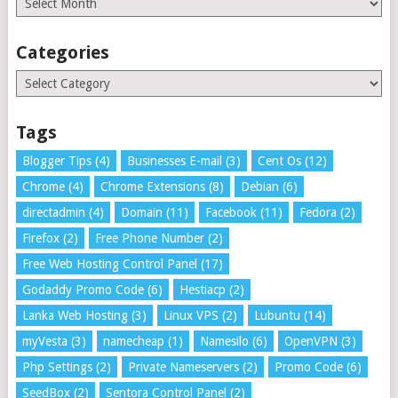
Categories
Categories
Tags
Blogger Tips
(4)
Businesses E-mail
(3)
Cent Os
(12)
Chrome
(4)
Chrome Extensions
(8)
Debian
(6)
directadmin
(4)
Domain
(11)
Facebook
(11)
Fedora
(2)
Firefox
(2)
Free Phone Number
(2)
Free Web Hosting Control Panel
(17)
Godaddy Promo Code
(6)
Hestiacp
(2)
Lanka Web Hosting
(3)
Linux VPS
(2)
Lubuntu
(14)
myVesta
(3)
namecheap
(1)
Namesilo
(6)
OpenVPN
(3)
Php Settings
(2)
Private Nameservers
(2)
Promo Code
(6)
SeedBox
(2)
Sentora Control Panel
(2)