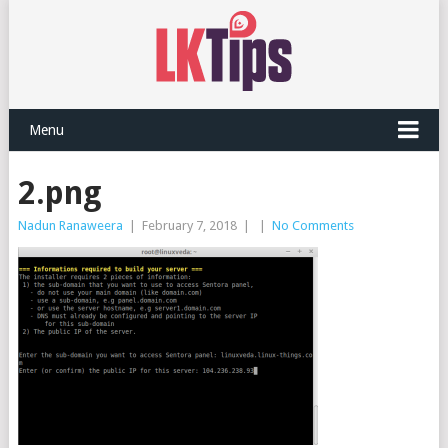
Menu
2.png
Nadun Ranaweera
|
February 7, 2018
|
|
No Comments