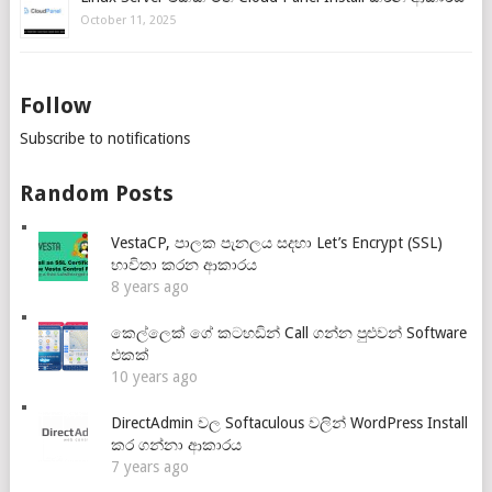
October 11, 2025
Follow
Subscribe to notifications
Random Posts
VestaCP, පාලක පැනලය සදහා Let’s Encrypt (SSL)
භාවිතා කරන ආකාරය
8 years ago
කෙල්ලෙක් ගේ කටහඩින් Call ගන්න පුළුවන් Software
එකක්
10 years ago
DirectAdmin වල Softaculous වලින් WordPress Install
කර ගන්නා ආකාරය
7 years ago