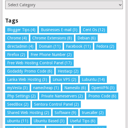
Categories
Tags
Blogger Tips
(4)
Businesses E-mail
(3)
Cent Os
(12)
Chrome
(4)
Chrome Extensions
(8)
Debian
(6)
directadmin
(4)
Domain
(11)
Facebook
(11)
Fedora
(2)
Firefox
(2)
Free Phone Number
(2)
Free Web Hosting Control Panel
(17)
Godaddy Promo Code
(6)
Hestiacp
(2)
Lanka Web Hosting
(3)
Linux VPS
(2)
Lubuntu
(14)
myVesta
(3)
namecheap
(1)
Namesilo
(6)
OpenVPN
(3)
Php Settings
(2)
Private Nameservers
(2)
Promo Code
(6)
SeedBox
(2)
Sentora Control Panel
(2)
Shared Web Hosting
(2)
Software
(9)
truecaller
(2)
ubuntu
(11)
Ubuntu Based
(3)
Useful Tips
(6)