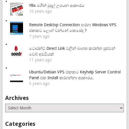
Yllix මගින් මුදල් උපයන ආකාරය
10 years ago
Remote Desktop Connection හරහා Windows VPS
එකකට ලොග් වන්නේ කෙසේද ?
7 years ago
ටොරන්ට් Direct Link වලින් බාගත කරන්න පුළුවන්
වෙබ් අඩවියක්
11 years ago
Ubuntu/Debian VPS එකකට Keyhelp Server Control
Panel එක Install කරගන්නා ආකාරය.
5 years ago
Archives
Archives
Categories