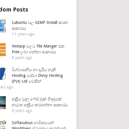
dom Posts
Lubuntu වල GIMP Install කරන
ආකාරය
11 years ago
Vestacp වලට File Manger එක
Free ලබා ගන්නා ආකාරය
8 years ago
විශ්වාසනීය හා දැරිය හැකි
Hosting සේවා Divvy Hosting
(Pvt) Ltd වෙතින්
ears ago
අක්‍රීය වුනු ෆේස් බුක් ගිණුමක්
නැවත සක්‍රීය කරගන්නා ආකාරය
8 years ago
Softaculous භාවිතයෙන්
WordPress ස්ථාපනය කරන්නේ