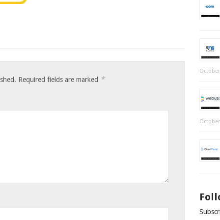
October
*
ished.
Required fields are marked
October
Fol
Subscri