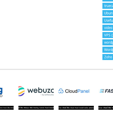
trueca
Ubun
Usefu
video 
VPS
(
word
Wordp
Zoho 