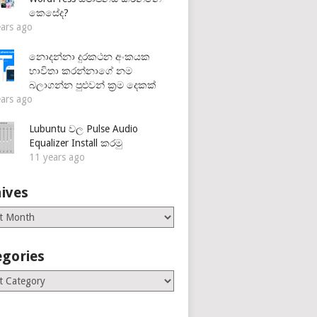
කෙසේද?
ears ago
නොදන්නා දුරකථන අංකයක
භාවිතා කරන්නාගේ නම
බලාගන්න පුළුවන් ක්‍රම දෙකක්
ears ago
Lubuntu වල Pulse Audio
Equalizer Install කරමු
11 years ago
ives
es
egories
ries