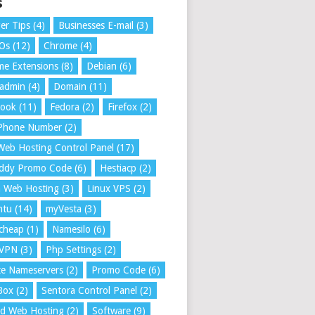
s
er Tips
(4)
Businesses E-mail
(3)
 Os
(12)
Chrome
(4)
e Extensions
(8)
Debian
(6)
tadmin
(4)
Domain
(11)
book
(11)
Fedora
(2)
Firefox
(2)
 Phone Number
(2)
Web Hosting Control Panel
(17)
ddy Promo Code
(6)
Hestiacp
(2)
a Web Hosting
(3)
Linux VPS
(2)
ntu
(14)
myVesta
(3)
cheap
(1)
Namesilo
(6)
VPN
(3)
Php Settings
(2)
te Nameservers
(2)
Promo Code
(6)
Box
(2)
Sentora Control Panel
(2)
ed Web Hosting
(2)
Software
(9)