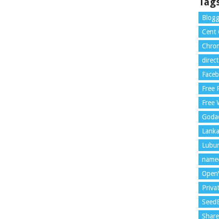
Tag
Blogg
Cent
Chrom
direc
Face
Free
Free 
Goda
Lank
Lubu
name
Open
Priva
Seed
Shar