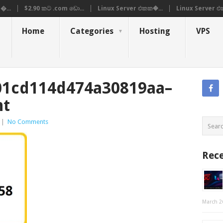
�...
$2.90 කට .com ඩො...
Linux Server එකක�...
Linux Server එ
Home
Categories
Hosting
VPS
01cd114d474a30819aa–
nt
|
No Comments
Rece
March 2