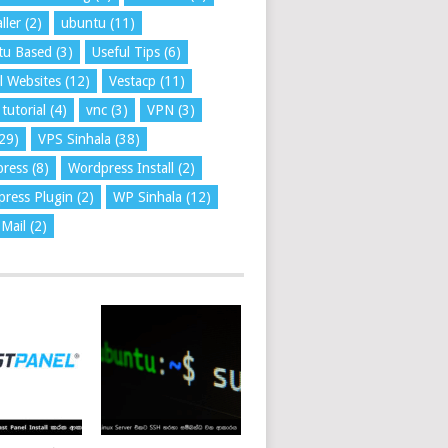
ller
(2)
ubuntu
(11)
tu Based
(3)
Useful Tips
(6)
l Websites
(12)
Vestacp
(11)
tutorial
(4)
vnc
(3)
VPN
(3)
29)
VPS Sinhala
(38)
press
(8)
Wordpress Install
(2)
ress Plugin
(2)
WP Sinhala
(12)
Mail
(2)