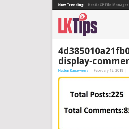
Now Trending:
HestiaCP File Manager 
4d385010a21fb
display-comme
Nadun Ranaweera
|
February 12, 2018
|