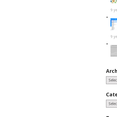
9 y
9 y
Arch
Archiv
Cat
Catego