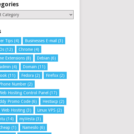
egories
ries
s
er Tips
(4)
Businesses E-mail
(3)
 Os
(12)
Chrome
(4)
e Extensions
(8)
Debian
(6)
tadmin
(4)
Domain
(11)
book
(11)
Fedora
(2)
Firefox
(2)
 Phone Number
(2)
Web Hosting Control Panel
(17)
ddy Promo Code
(6)
Hestiacp
(2)
a Web Hosting
(3)
Linux VPS
(2)
ntu
(14)
myVesta
(3)
cheap
(1)
Namesilo
(6)