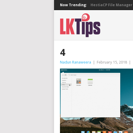
Now Trending:
HestiaCP File Manager 
4
Nadun Ranaweera
|
February 15, 2018
|