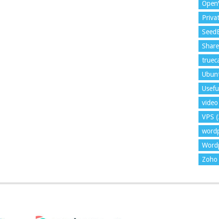
Open
Priva
Seed
Shar
trueca
Ubun
Usefu
video 
VPS
(
word
Wordp
Zoho 