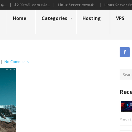
�...
$2.90 කට .com ඩො...
Linux Server එකක�...
Linux Server එ
Home
Categories
Hosting
VPS
|
No Comments
Rece
March 2