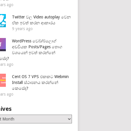
ears ago
Twitter වල Video autoplay වෙන
ඒක ඉවත් කරන ආකාරය
9 years ago
WordPress වෙබ්/බ්ලොග්
අඩවියක Posts/Pages තොග
වශයෙන් ඉවත් කරන්නේ
සේද?
ears ago
Cent OS 7 VPS එකකට Webmin
Install ස්ථාපනය කරන්නේ
කෙසේද?
ears ago
ives
es