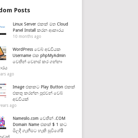
dom Posts
Linux Server එකක් මත Cloud
Panel Install කරන ආකාරය
10 months ago
WordPress වෙබ් අඩවියක
Username එක phpMyAdmin
වෙතින් වෙනස් කර ගන්නා
ාරය
ears ago
Image එකකට Play Button එකක්
එකතු කරන්න පුළුවන් වෙබ්
අඩවියක්
years ago
Namesilo.com වෙතින් .COM
Domain Name එකක් $ 1 කට
මිලදී ගැනීමට හැකි සුවිශේෂී
නාවක්