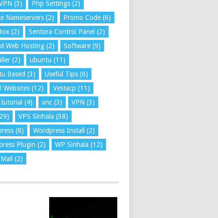
VPN
(3)
Php Settings
(2)
te Nameservers
(2)
Promo Code
(6)
Box
(2)
Sentora Control Panel
(2)
ed Web Hosting
(2)
Software
(9)
ller
(2)
ubuntu
(11)
tu Based
(3)
Useful Tips
(6)
l Websites
(12)
Vestacp
(11)
tutorial
(4)
vnc
(3)
VPN
(3)
29)
VPS Sinhala
(38)
press
(8)
Wordpress Install
(2)
ress Plugin
(2)
WP Sinhala
(12)
Mail
(2)