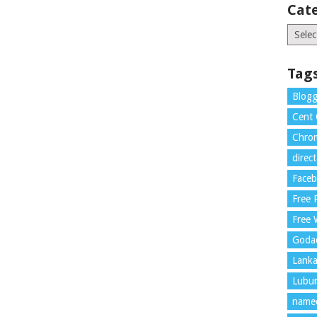
Cat
Catego
Tag
Blogg
Cent
Chrom
direc
Face
Free
Free 
Goda
Lank
Lubu
name