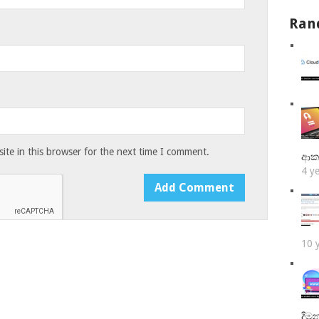
Ran
te in this browser for the next time I comment.
ආක
4 y
10 
දීම