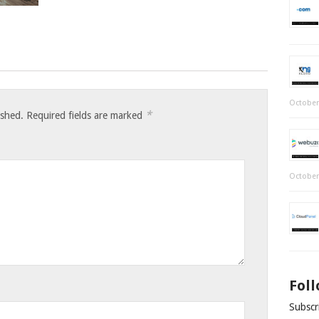
October
*
ished.
Required fields are marked
October
Fol
Subscri