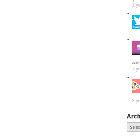
3 y
කෙ
4 y
8 y
Arch
Archiv