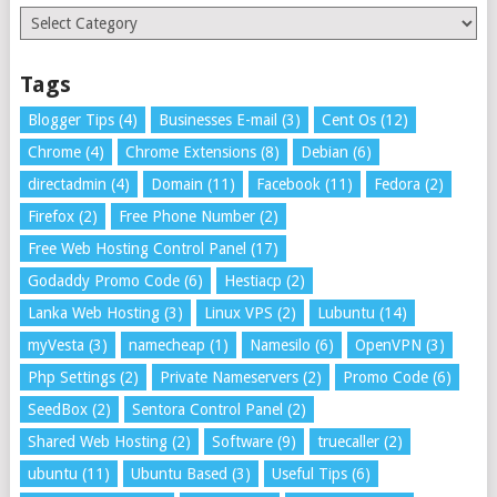
Categories
Tags
Blogger Tips
(4)
Businesses E-mail
(3)
Cent Os
(12)
Chrome
(4)
Chrome Extensions
(8)
Debian
(6)
directadmin
(4)
Domain
(11)
Facebook
(11)
Fedora
(2)
Firefox
(2)
Free Phone Number
(2)
Free Web Hosting Control Panel
(17)
Godaddy Promo Code
(6)
Hestiacp
(2)
Lanka Web Hosting
(3)
Linux VPS
(2)
Lubuntu
(14)
myVesta
(3)
namecheap
(1)
Namesilo
(6)
OpenVPN
(3)
Php Settings
(2)
Private Nameservers
(2)
Promo Code
(6)
SeedBox
(2)
Sentora Control Panel
(2)
Shared Web Hosting
(2)
Software
(9)
truecaller
(2)
ubuntu
(11)
Ubuntu Based
(3)
Useful Tips
(6)