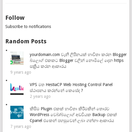
Follow
Subscribe to notifications
Random Posts
yourdomain.com වැනි ලිපිනයක් භාවිතා කරන Blogger
බ්ලොග් එකකට Blogger වලින් නොමිලේ දෙන https
සක්‍රීය කරන ආකාරය
9 years ago
VPS මත HestiaCP Web Hosting Control Panel
ස්ථාපනය කරන්නේ කෙසේද ?
2 years ago
කිසිම Plugin එකක් භාවිතා කිරීමකින් තොරව
WordPress වෙබ්/බ්ලොග් අඩවියක Backup එකක්
Cpanel එකෙන් පහසුවෙන් ලබා ගන්නා ආකාරය
7 years ago