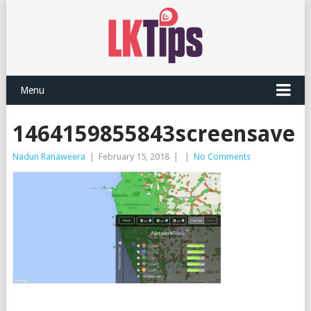
Menu
1464159855843screensave
Nadun Ranaweera
|
February 15, 2018
|
|
No Comments