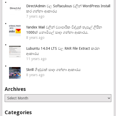
DirectAdmin වල Softaculous වලින් WordPress Install
කර ගන්නා ආකාරය
7 years ago
Yandex Mail වලින් ව්‍යාපාරික විද්යුත් තැපැල් ලිපින
1000ක් නොමිලේ සාදා ගන්නා ආකාරය.
8 years ago
Lubuntu 14.04 LTS වල RAR File Extract කරන
ආකාරය
11 years ago
Skrill ගිණුමක් සාදා ගන්නා ආකාරය
8 years ago
Archives
Archives
Categories